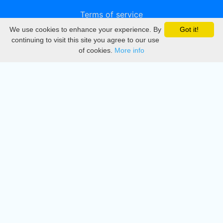
Terms of service
We use cookies to enhance your experience. By
Got it!
Privacy
continuing to visit this site you agree to our use
of cookies.
More info
DMCA
Directory
Create station
Update station
Contact us
Download
Apple store
Play store