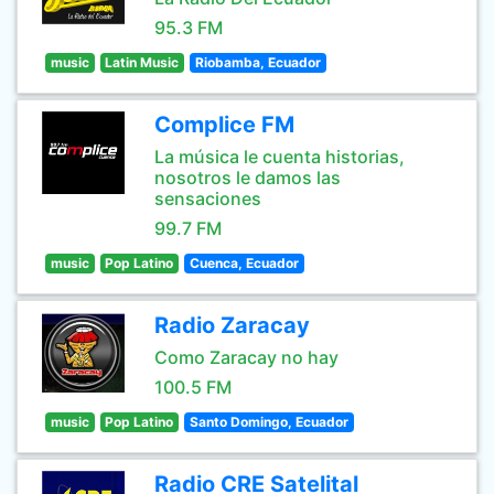
95.3 FM
music
Latin Music
Riobamba, Ecuador
Complice FM
La música le cuenta historias,
nosotros le damos las
sensaciones
99.7 FM
music
Pop Latino
Cuenca, Ecuador
Radio Zaracay
Como Zaracay no hay
100.5 FM
music
Pop Latino
Santo Domingo, Ecuador
Radio CRE Satelital