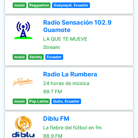
music
Reggaeton
Guayaquil, Ecuador
Radio Sensación 102.9
Guamote
LA QUE TE MUEVE
Stream
music
Variety
Ecuador
Radio La Rumbera
24 horas de música
99.7 FM
music
Pop Latino
Quito, Ecuador
Diblu FM
La fiebre del fútbol en fm
88.9 FM