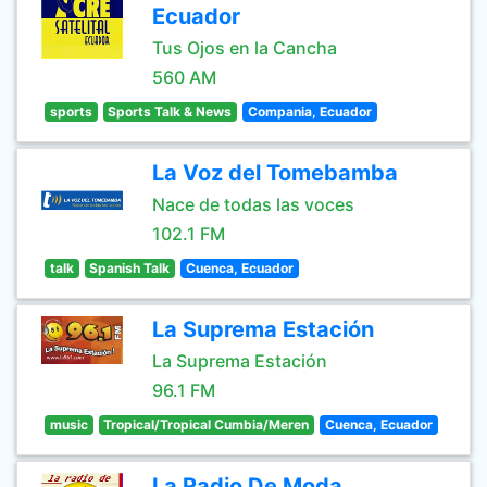
Ecuador
Tus Ojos en la Cancha
560 AM
sports
Sports Talk & News
Compania, Ecuador
La Voz del Tomebamba
Nace de todas las voces
102.1 FM
talk
Spanish Talk
Cuenca, Ecuador
La Suprema Estación
La Suprema Estación
96.1 FM
music
Tropical/Tropical Cumbia/Meren
Cuenca, Ecuador
La Radio De Moda