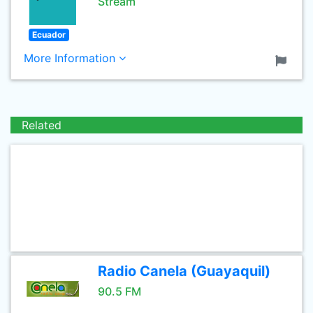
Stream
Ecuador
More Information
Related
Radio Canela (Guayaquil)
90.5 FM