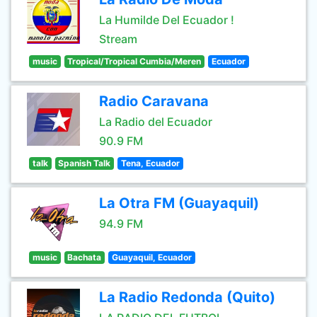
La Humilde Del Ecuador !
Stream
music
Tropical/Tropical Cumbia/Meren
Ecuador
Radio Caravana
La Radio del Ecuador
90.9 FM
talk
Spanish Talk
Tena, Ecuador
La Otra FM (Guayaquil)
94.9 FM
music
Bachata
Guayaquil, Ecuador
La Radio Redonda (Quito)