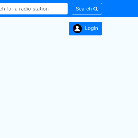
Search
LogIn