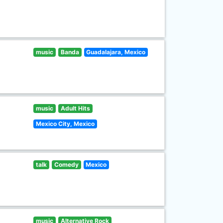
music
Banda
Guadalajara, Mexico
music
Adult Hits
Mexico City, Mexico
talk
Comedy
Mexico
music
Alternative Rock