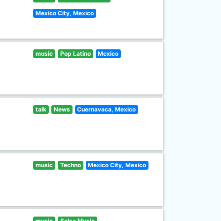
Mexico City, Mexico
music
Pop Latino
Mexico
talk
News
Cuernavaca, Mexico
music
Techno
Mexico City, Mexico
music
Salsa Music