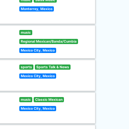
Monterrey, Mexico
music
Regional Mexican/Banda/Cumbia
Mexico City, Mexico
sports
Sports Talk & News
Mexico City, Mexico
music
Classic Mexican
Mexico City, Mexico