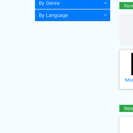
By Genre
Now
By Language
Mor
Rel