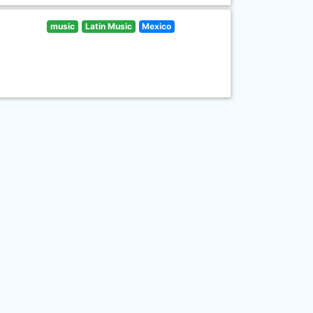
music
Latin Music
Mexico