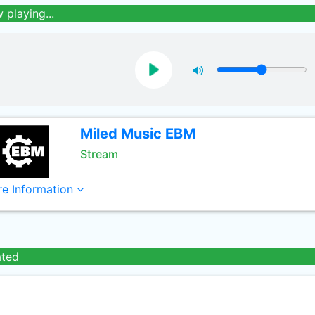
 playing...
Miled Music EBM
Stream
e Information
ated