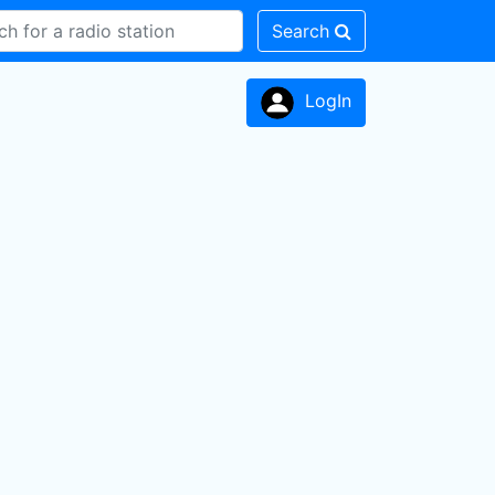
Search
LogIn