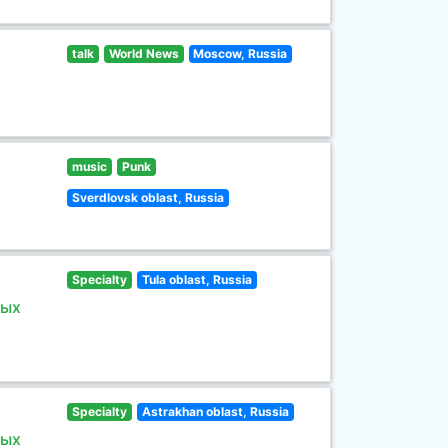
talk
World News
Moscow, Russia
music
Punk
Sverdlovsk oblast, Russia
Specialty
Tula oblast, Russia
ных
Specialty
Astrakhan oblast, Russia
ных