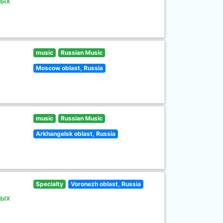
ных
music
Russian Music
Moscow oblast, Russia
music
Russian Music
Arkhangelsk oblast, Russia
Specialty
Voronezh oblast, Russia
ных