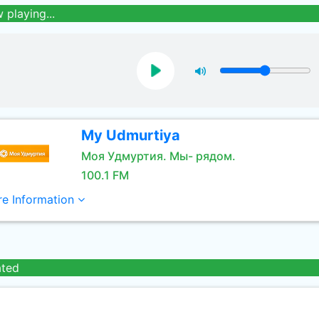
 playing...
My Udmurtiya
Моя Удмуртия. Мы- рядом.
100.1 FM
e Information
ated