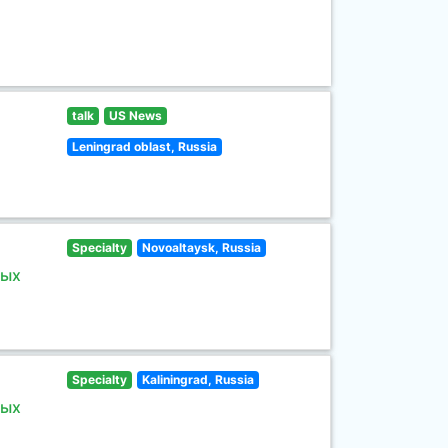
talk
US News
Leningrad oblast, Russia
Specialty
Novoaltaysk, Russia
ных
Specialty
Kaliningrad, Russia
ных