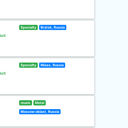
Specialty
Bratsk, Russia
ных
Specialty
Miass, Russia
ных
music
Metal
Moscow oblast, Russia