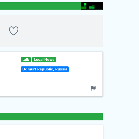
talk
Local News
Udmurt Republic, Russia