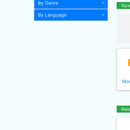
By Genre
Now
By Language
Mor
Rel