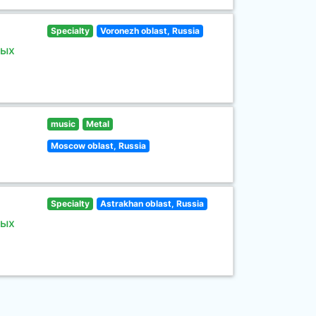
Specialty
Voronezh oblast, Russia
ных
music
Metal
Moscow oblast, Russia
Specialty
Astrakhan oblast, Russia
ных