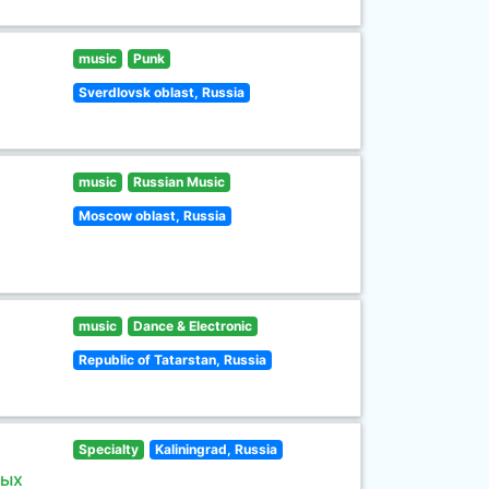
music
Punk
Sverdlovsk oblast, Russia
music
Russian Music
Moscow oblast, Russia
music
Dance & Electronic
Republic of Tatarstan, Russia
Specialty
Kaliningrad, Russia
ных