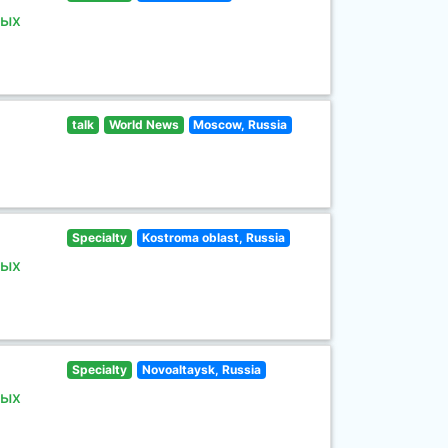
ных
talk
World News
Moscow, Russia
Specialty
Kostroma oblast, Russia
ных
Specialty
Novoaltaysk, Russia
ных