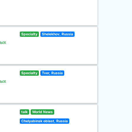
Specialty
Shelekhov, Russia
ных
Specialty
Tver, Russia
ных
talk
World News
Chelyabinsk oblast, Russia