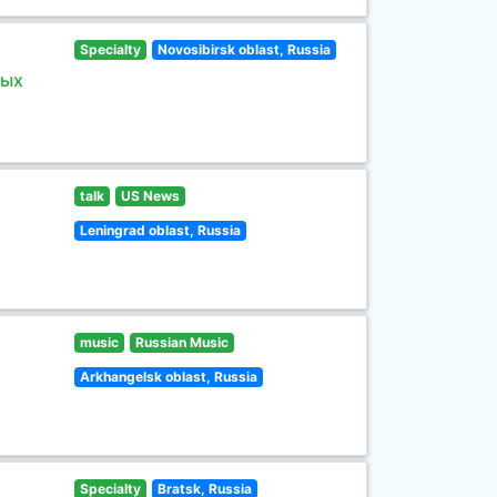
Specialty
Novosibirsk oblast, Russia
ных
talk
US News
Leningrad oblast, Russia
music
Russian Music
Arkhangelsk oblast, Russia
Specialty
Bratsk, Russia