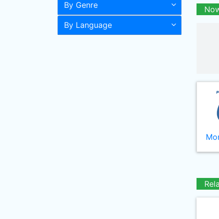
By Genre
Now
By Language
Mor
Rel