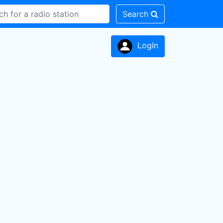
Search
LogIn