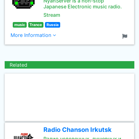
NyanServer is a non-stop
Japanese Electronic music radio.
Stream
music
Trance
Russia
More Information
Related
Radio Chanson Irkutsk
Радио человечных, душевных и