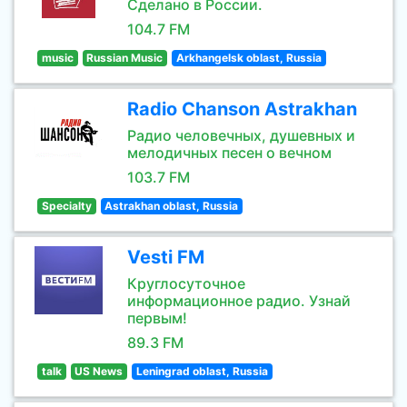
Сделано в России.
104.7 FM
music
Russian Music
Arkhangelsk oblast, Russia
Radio Chanson Astrakhan
Радио человечных, душевных и
мелодичных песен о вечном
103.7 FM
Specialty
Astrakhan oblast, Russia
Vesti FM
Круглосуточное
информационное радио. Узнай
первым!
89.3 FM
talk
US News
Leningrad oblast, Russia