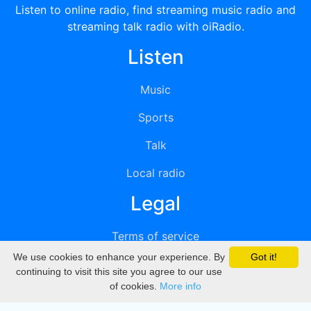
Listen to online radio, find streaming music radio and
streaming talk radio with oiRadio.
Listen
Music
Sports
Talk
Local radio
Legal
Terms of service
We use cookies to enhance your experience. By
Got it!
Privacy
continuing to visit this site you agree to our use
of cookies.
More info
DMCA