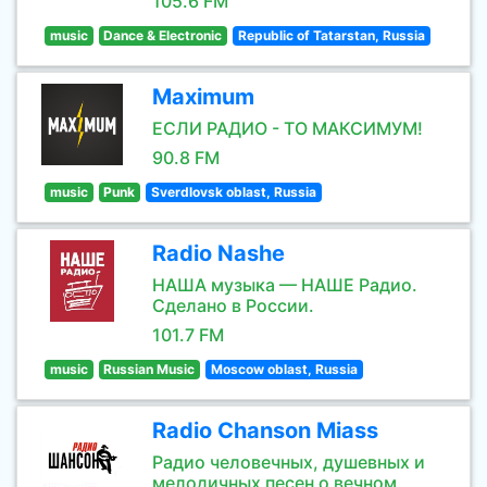
105.6 FM
music
Dance & Electronic
Republic of Tatarstan, Russia
Maximum
ЕСЛИ РАДИО - ТО МАКСИМУМ!
90.8 FM
music
Punk
Sverdlovsk oblast, Russia
Radio Nashe
НАША музыка — НАШЕ Радио.
Сделано в России.
101.7 FM
music
Russian Music
Moscow oblast, Russia
Radio Chanson Miass
Радио человечных, душевных и
мелодичных песен о вечном