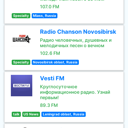
107.0 FM
Specialty
Miass, Russia
Radio Chanson Novosibirsk
Радио человечных, душевных и
мелодичных песен о вечном
102.6 FM
Specialty
Novosibirsk oblast, Russia
Vesti FM
Круглосуточное
информационное радио. Узнай
первым!
89.3 FM
talk
US News
Leningrad oblast, Russia