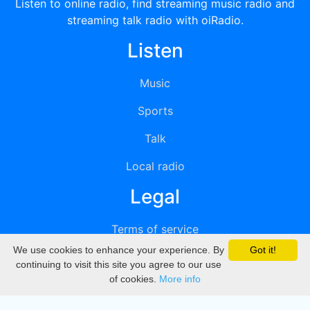
Listen to online radio, find streaming music radio and
streaming talk radio with oiRadio.
Listen
Music
Sports
Talk
Local radio
Legal
Terms of service
We use cookies to enhance your experience. By
Got it!
Privacy
continuing to visit this site you agree to our use
of cookies.
More info
DMCA