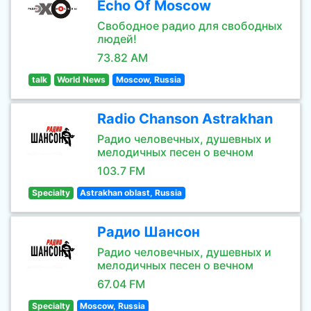
Echo Of Moscow
Свободное радио для свободных
людей!
73.82 AM
talk
World News
Moscow, Russia
Radio Chanson Astrakhan
Радио человечных, душевных и
мелодичных песен о вечном
103.7 FM
Specialty
Astrakhan oblast, Russia
Радио Шансон
Радио человечных, душевных и
мелодичных песен о вечном
67.04 FM
Specialty
Moscow, Russia