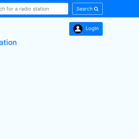
Search
LogIn
ation