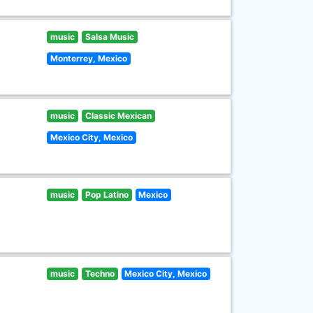
music
Salsa Music
Monterrey, Mexico
music
Classic Mexican
Mexico City, Mexico
music
Pop Latino
Mexico
music
Techno
Mexico City, Mexico