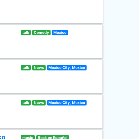
talk
Comedy
Mexico
talk
News
Mexico City, Mexico
talk
News
Mexico City, Mexico
co
music
Rock en Español