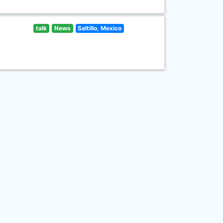
talk
News
Saltillo, Mexico