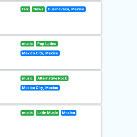
talk
News
Cuernavaca, Mexico
music
Pop Latino
Mexico City, Mexico
music
Alternative Rock
Mexico City, Mexico
music
Latin Music
Mexico