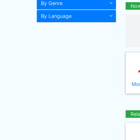
By Genre
Now
By Language
Mor
Rel