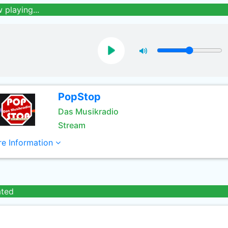
 playing...
PopStop
Das Musikradio
Stream
e Information
ated