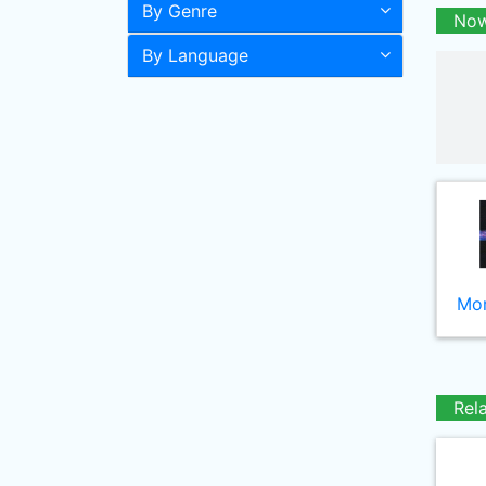
By Genre
Now
By Language
Mor
Rel