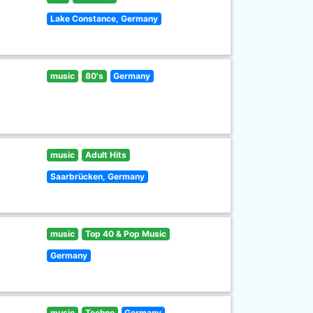
Lake Constance, Germany
music
80's
Germany
music
Adult Hits
Saarbrücken, Germany
music
Top 40 & Pop Music
Germany
music
Techno
Germany