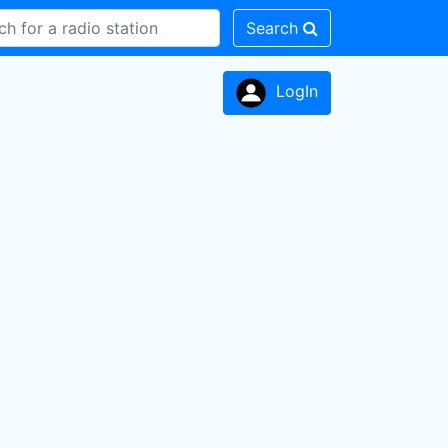
Search
LogIn