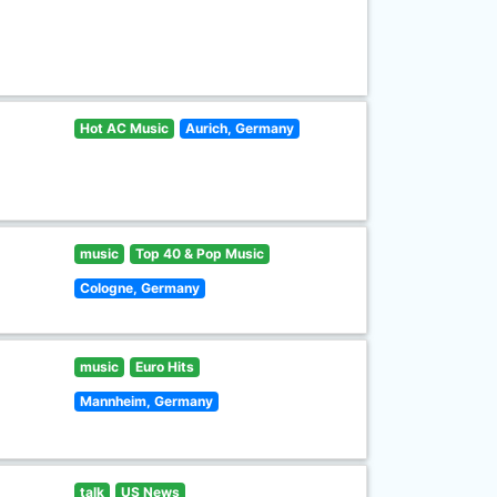
Hot AC Music
Aurich, Germany
music
Top 40 & Pop Music
Cologne, Germany
music
Euro Hits
Mannheim, Germany
talk
US News