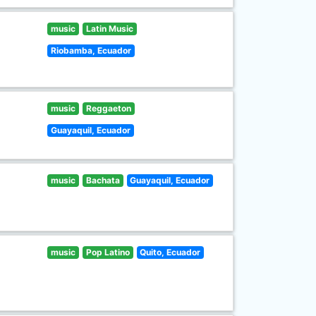
music
Latin Music
Riobamba, Ecuador
music
Reggaeton
Guayaquil, Ecuador
music
Bachata
Guayaquil, Ecuador
music
Pop Latino
Quito, Ecuador