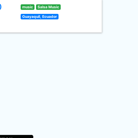
)
music
Salsa Music
Guayaquil, Ecuador