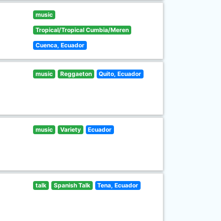
music
Tropical/Tropical Cumbia/Meren
Cuenca, Ecuador
music
Reggaeton
Quito, Ecuador
music
Variety
Ecuador
talk
Spanish Talk
Tena, Ecuador