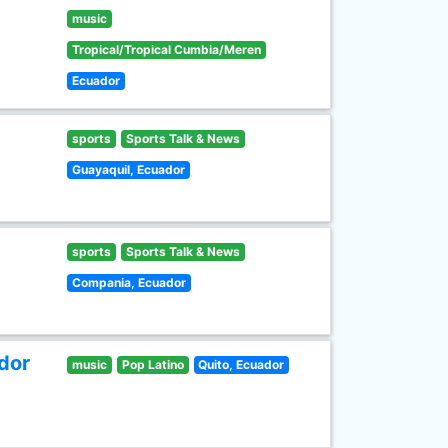
music
Tropical/Tropical Cumbia/Meren
Ecuador
sports
Sports Talk & News
Guayaquil, Ecuador
sports
Sports Talk & News
Compania, Ecuador
dor
music
Pop Latino
Quito, Ecuador