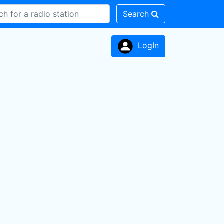
Search
LogIn