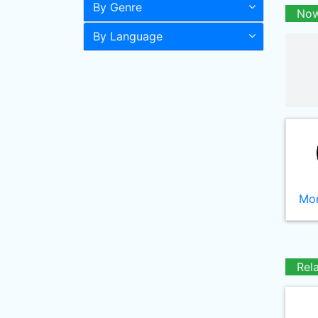
By Genre
Now
By Language
Mor
Rel