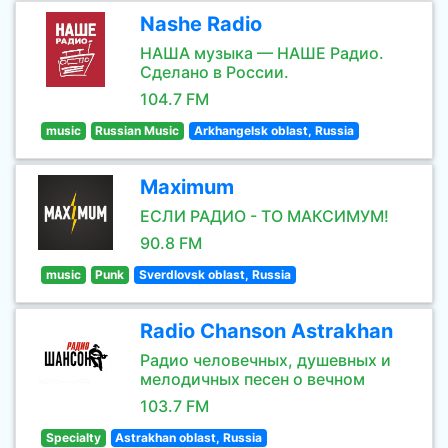
Nashe Radio
НАША музыка — НАШЕ Радио.
Сделано в России.
104.7 FM
music
Russian Music
Arkhangelsk oblast, Russia
Maximum
ЕСЛИ РАДИО - ТО МАКСИМУМ!
90.8 FM
music
Punk
Sverdlovsk oblast, Russia
Radio Chanson Astrakhan
Радио человечных, душевных и
мелодичных песен о вечном
103.7 FM
Specialty
Astrakhan oblast, Russia