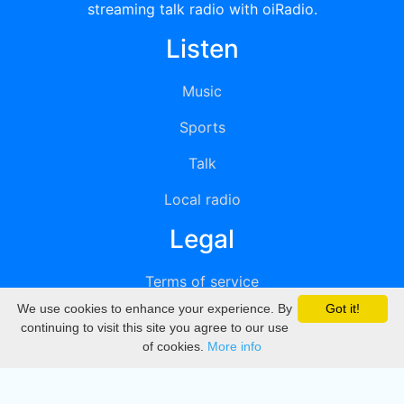
streaming talk radio with oiRadio.
Listen
Music
Sports
Talk
Local radio
Legal
Terms of service
We use cookies to enhance your experience. By
Got it!
Privacy
continuing to visit this site you agree to our use
of cookies.
More info
DMCA
Directory