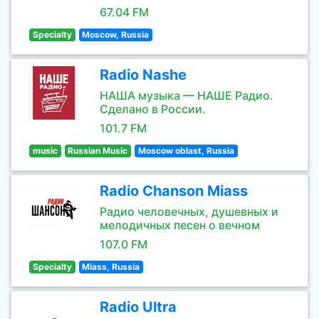
67.04 FM
Specialty
Moscow, Russia
Radio Nashe
НАША музыка — НАШЕ Радио.
Сделано в России.
101.7 FM
music
Russian Music
Moscow oblast, Russia
Radio Chanson Miass
Радио человечных, душевных и
мелодичных песен о вечном
107.0 FM
Specialty
Miass, Russia
Radio Ultra