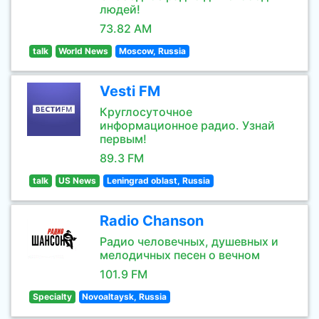
людей!
73.82 AM
talk
World News
Moscow, Russia
Vesti FM
Круглосуточное
информационное радио. Узнай
первым!
89.3 FM
talk
US News
Leningrad oblast, Russia
Radio Chanson
Радио человечных, душевных и
мелодичных песен о вечном
101.9 FM
Specialty
Novoaltaysk, Russia