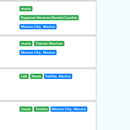
music
Regional Mexican/Banda/Cumbia
Mexico City, Mexico
music
Classic Mexican
Mexico City, Mexico
talk
News
Saltillo, Mexico
music
Techno
Mexico City, Mexico