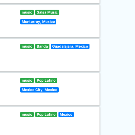
music
Salsa Music
Monterrey, Mexico
music
Banda
Guadalajara, Mexico
music
Pop Latino
Mexico City, Mexico
music
Pop Latino
Mexico