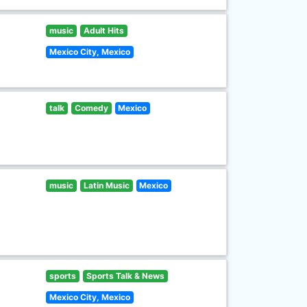
music
Adult Hits
Mexico City, Mexico
talk
Comedy
Mexico
music
Latin Music
Mexico
sports
Sports Talk & News
Mexico City, Mexico