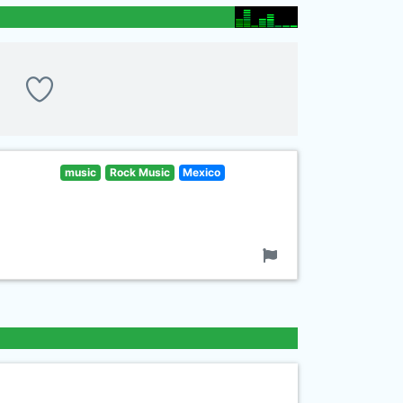
music
Rock Music
Mexico