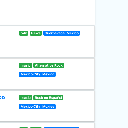
talk
News
Cuernavaca, Mexico
music
Alternative Rock
Mexico City, Mexico
co
music
Rock en Español
Mexico City, Mexico