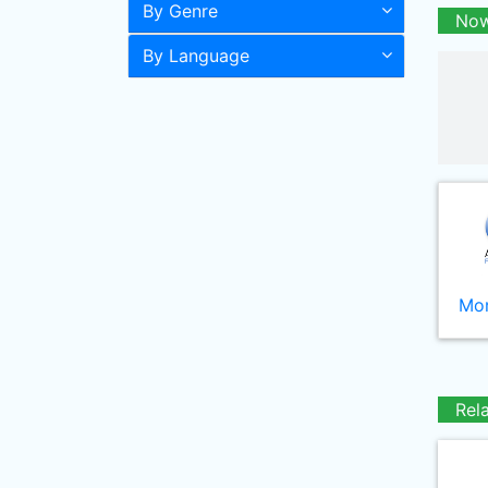
By Genre
Now
By Language
Mor
Rel