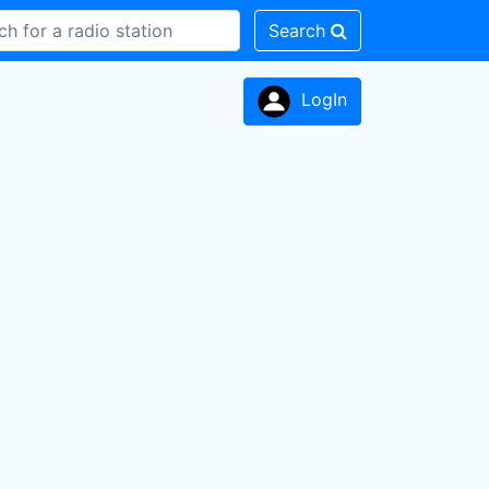
Search
LogIn