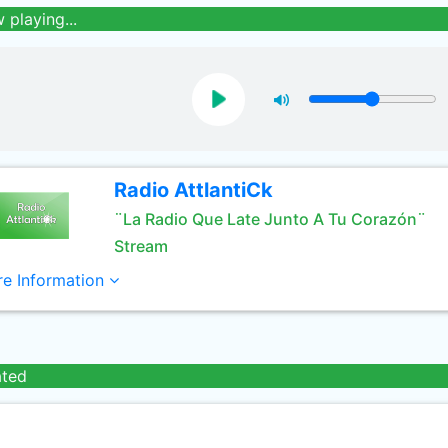
 playing...
Radio AttlantiCk
¨La Radio Que Late Junto A Tu Corazón¨
Stream
e Information
ated