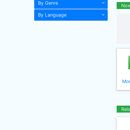
By Genre
Now
By Language
Mor
Rel