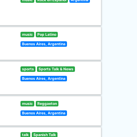
music
Pop Latino
Buenos Aires, Argentina
sports
Sports Talk & News
Buenos Aires, Argentina
music
Reggaeton
Buenos Aires, Argentina
talk
Spanish Talk