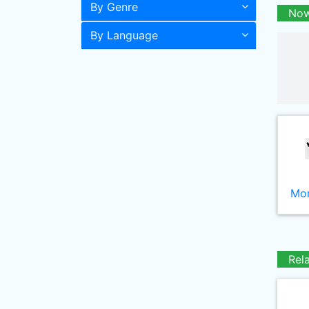
By Genre
Now
By Language
Mor
Rel