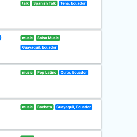
talk
Spanish Talk
Tena, Ecuador
)
music
Salsa Music
Guayaquil, Ecuador
music
Pop Latino
Quito, Ecuador
music
Bachata
Guayaquil, Ecuador