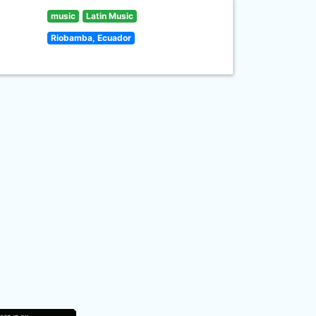
music
Latin Music
Riobamba, Ecuador