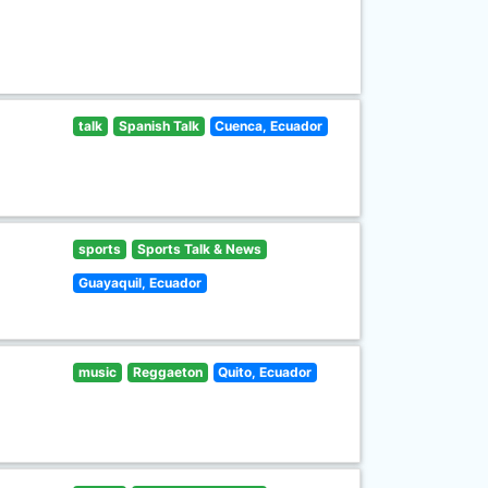
talk
Spanish Talk
Cuenca, Ecuador
sports
Sports Talk & News
Guayaquil, Ecuador
music
Reggaeton
Quito, Ecuador