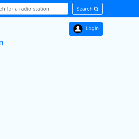
Search
LogIn
n