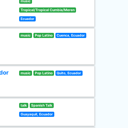
music
Tropical/Tropical Cumbia/Meren
Ecuador
music
Pop Latino
Cuenca, Ecuador
dor
music
Pop Latino
Quito, Ecuador
talk
Spanish Talk
Guayaquil, Ecuador