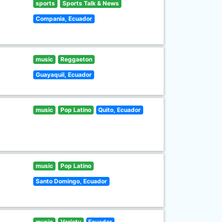
sports
Sports Talk & News
Compania, Ecuador
music
Reggaeton
Guayaquil, Ecuador
music
Pop Latino
Quito, Ecuador
music
Pop Latino
Santo Domingo, Ecuador
music
Variety
Ecuador