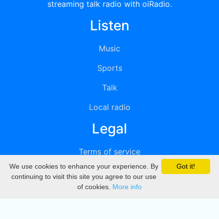
streaming talk radio with oiRadio.
Listen
Music
Sports
Talk
Local radio
Legal
Terms of service
We use cookies to enhance your experience. By
Got it!
Privacy
continuing to visit this site you agree to our use
of cookies.
More info
DMCA
Directory