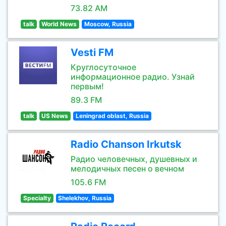
73.82 AM
talk
World News
Moscow, Russia
Vesti FM
Круглосуточное
информационное радио. Узнай
первым!
89.3 FM
talk
US News
Leningrad oblast, Russia
Radio Chanson Irkutsk
Радио человечных, душевных и
мелодичных песен о вечном
105.6 FM
Specialty
Shelekhov, Russia