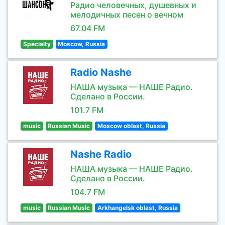
Радио человечных, душевных и
мелодичных песен о вечном
67.04 FM
Specialty
Moscow, Russia
Radio Nashe
НАША музыка — НАШЕ Радио.
Сделано в России.
101.7 FM
music
Russian Music
Moscow oblast, Russia
Nashe Radio
НАША музыка — НАШЕ Радио.
Сделано в России.
104.7 FM
music
Russian Music
Arkhangelsk oblast, Russia