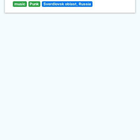
music
Punk
Sverdlovsk oblast, Russia