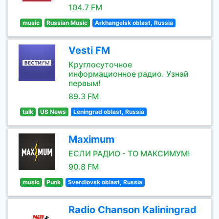
104.7 FM
music
Russian Music
Arkhangelsk oblast, Russia
Vesti FM
Круглосуточное
информационное радио. Узнай
первым!
89.3 FM
talk
US News
Leningrad oblast, Russia
Maximum
ЕСЛИ РАДИО - ТО МАКСИМУМ!
90.8 FM
music
Punk
Sverdlovsk oblast, Russia
Radio Chanson Kaliningrad