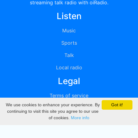
streaming talk radio with oiRadio.
Listen
Music
Sports
Talk
Local radio
Legal
Terms of service
We use cookies to enhance your experience. By
Got it!
Privacy
continuing to visit this site you agree to our use
of cookies.
More info
DMCA
Directory