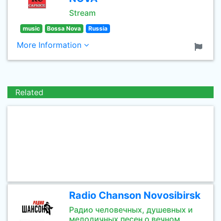
Stream
music
Bossa Nova
Russia
More Information
Related
Radio Chanson Novosibirsk
Радио человечных, душевных и
мелодичных песен о вечном