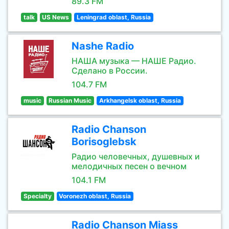
89.3 FM
talk
US News
Leningrad oblast, Russia
Nashe Radio
НАША музыка — НАШЕ Радио.
Сделано в России.
104.7 FM
music
Russian Music
Arkhangelsk oblast, Russia
Radio Chanson
Borisoglebsk
Радио человечных, душевных и
мелодичных песен о вечном
104.1 FM
Specialty
Voronezh oblast, Russia
Radio Chanson Miass