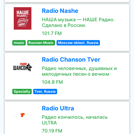
Radio Nashe
НАША музыка — НАШЕ Радио.
Сделано в России.
101.7 FM
music
Russian Music
Moscow oblast, Russia
Radio Chanson Tver
Радио человечных, душевных и
мелодичных песен о вечном
104.8 FM
Specialty
Tver, Russia
Radio Ultra
Радио кончилось, началась
ULTRA
70.19 FM