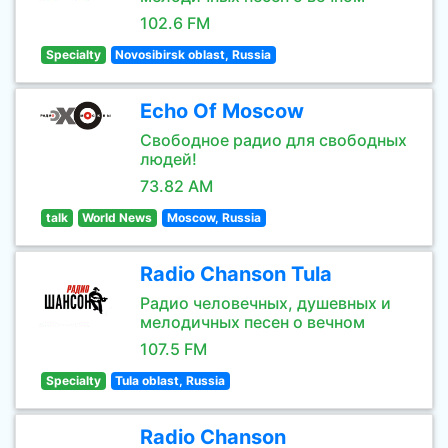
102.6 FM
Specialty
Novosibirsk oblast, Russia
Echo Of Moscow
Свободное радио для свободных
людей!
73.82 AM
talk
World News
Moscow, Russia
Radio Chanson Tula
Радио человечных, душевных и
мелодичных песен о вечном
107.5 FM
Specialty
Tula oblast, Russia
Radio Chanson