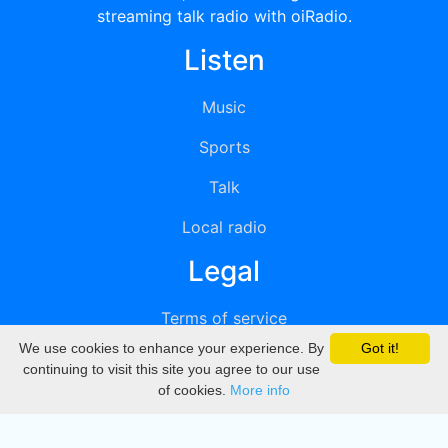
streaming talk radio with oiRadio.
Listen
Music
Sports
Talk
Local radio
Legal
Terms of service
We use cookies to enhance your experience. By
Got it!
Privacy
continuing to visit this site you agree to our use
of cookies.
More info
DMCA
Directory