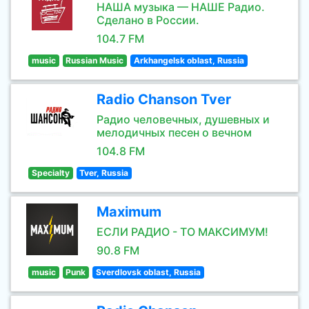
НАША музыка — НАШЕ Радио.
Сделано в России.
104.7 FM
music
Russian Music
Arkhangelsk oblast, Russia
Radio Chanson Tver
Радио человечных, душевных и
мелодичных песен о вечном
104.8 FM
Specialty
Tver, Russia
Maximum
ЕСЛИ РАДИО - ТО МАКСИМУМ!
90.8 FM
music
Punk
Sverdlovsk oblast, Russia