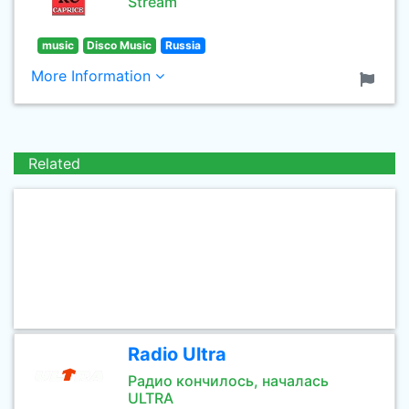
Stream
music
Disco Music
Russia
More Information
Related
Radio Ultra
Радио кончилось, началась
ULTRA