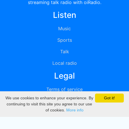
streaming talk radio with oiRadio.
Listen
Music
Sports
Talk
Local radio
Legal
Terms of service
We use cookies to enhance your experience. By
Got it!
Privacy
continuing to visit this site you agree to our use
of cookies.
More info
DMCA
Directory