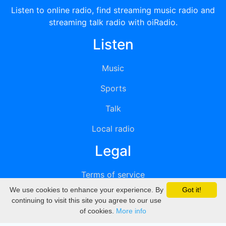
Listen to online radio, find streaming music radio and
streaming talk radio with oiRadio.
Listen
Music
Sports
Talk
Local radio
Legal
Terms of service
We use cookies to enhance your experience. By
Got it!
Privacy
continuing to visit this site you agree to our use
of cookies.
More info
DMCA