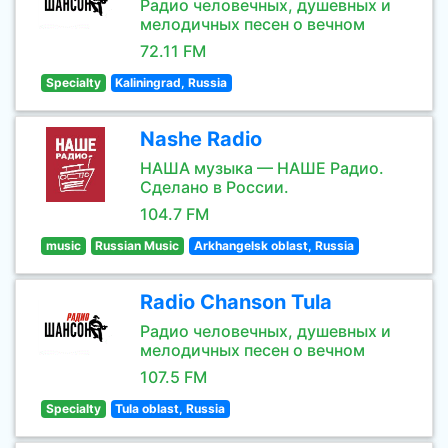
Радио человечных, душевных и
мелодичных песен о вечном
72.11 FM
Specialty
Kaliningrad, Russia
Nashe Radio
НАША музыка — НАШЕ Радио.
Сделано в России.
104.7 FM
music
Russian Music
Arkhangelsk oblast, Russia
Radio Chanson Tula
Радио человечных, душевных и
мелодичных песен о вечном
107.5 FM
Specialty
Tula oblast, Russia