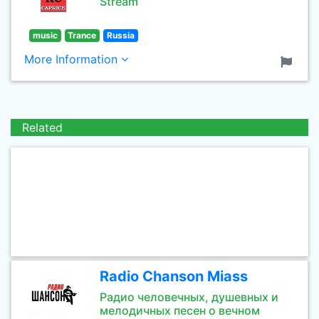
Stream
music
Trance
Russia
More Information
Related
Radio Chanson Miass
Радио человечных, душевных и
мелодичных песен о вечном