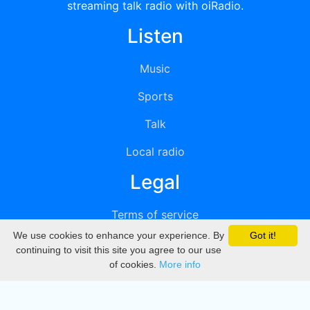
streaming talk radio with oiRadio.
Listen
Music
Sports
Talk
Local radio
Legal
Terms of service
We use cookies to enhance your experience. By
Got it!
Privacy
continuing to visit this site you agree to our use
of cookies.
More info
DMCA
Directory