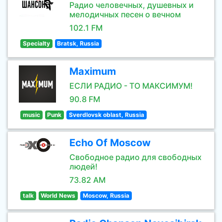
Радио человечных, душевных и
мелодичных песен о вечном
102.1 FM
Specialty
Bratsk, Russia
Maximum
ЕСЛИ РАДИО - ТО МАКСИМУМ!
90.8 FM
music
Punk
Sverdlovsk oblast, Russia
Echo Of Moscow
Свободное радио для свободных
людей!
73.82 AM
talk
World News
Moscow, Russia