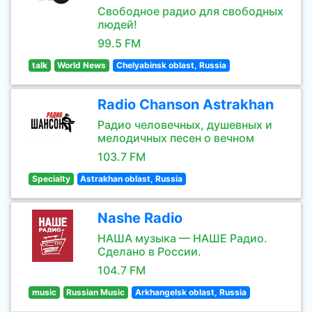
Свободное радио для свободных
людей!
99.5 FM
talk
World News
Chelyabinsk oblast, Russia
Radio Chanson Astrakhan
Радио человечных, душевных и
мелодичных песен о вечном
103.7 FM
Specialty
Astrakhan oblast, Russia
Nashe Radio
НАША музыка — НАШЕ Радио.
Сделано в России.
104.7 FM
music
Russian Music
Arkhangelsk oblast, Russia