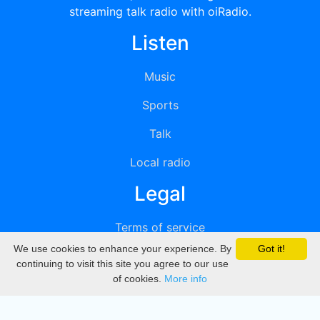
streaming talk radio with oiRadio.
Listen
Music
Sports
Talk
Local radio
Legal
Terms of service
We use cookies to enhance your experience. By
Got it!
Privacy
continuing to visit this site you agree to our use
of cookies.
More info
DMCA
Directory