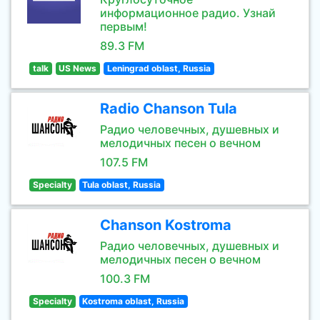
информационное радио. Узнай
первым!
89.3 FM
talk
US News
Leningrad oblast, Russia
Radio Chanson Tula
Радио человечных, душевных и
мелодичных песен о вечном
107.5 FM
Specialty
Tula oblast, Russia
Chanson Kostroma
Радио человечных, душевных и
мелодичных песен о вечном
100.3 FM
Specialty
Kostroma oblast, Russia