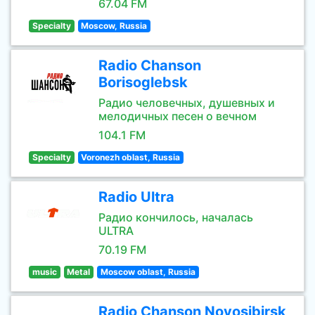
67.04 FM
Specialty
Moscow, Russia
Radio Chanson
Borisoglebsk
Радио человечных, душевных и
мелодичных песен о вечном
104.1 FM
Specialty
Voronezh oblast, Russia
Radio Ultra
Радио кончилось, началась
ULTRA
70.19 FM
music
Metal
Moscow oblast, Russia
Radio Chanson Novosibirsk