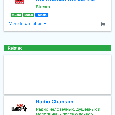
Stream
music
Metal
Russia
More Information
Related
Radio Chanson
Радио человечных, душевных и
мелодичных песен о вечном