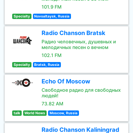
101.9 FM
Specialty
Novoaltaysk, Russia
Radio Chanson Bratsk
Радио человечных, душевных и
мелодичных песен о вечном
102.1 FM
Specialty
Bratsk, Russia
Echo Of Moscow
Свободное радио для свободных
людей!
73.82 AM
talk
World News
Moscow, Russia
Radio Chanson Kaliningrad