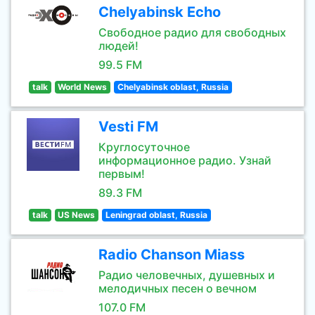
Chelyabinsk Echo
Свободное радио для свободных
людей!
99.5 FM
talk
World News
Chelyabinsk oblast, Russia
Vesti FM
Круглосуточное
информационное радио. Узнай
первым!
89.3 FM
talk
US News
Leningrad oblast, Russia
Radio Chanson Miass
Радио человечных, душевных и
мелодичных песен о вечном
107.0 FM