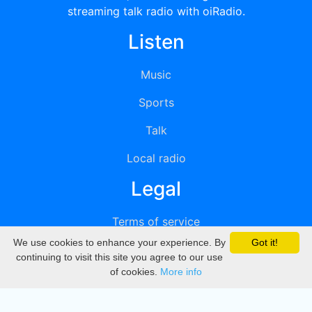
streaming talk radio with oiRadio.
Listen
Music
Sports
Talk
Local radio
Legal
Terms of service
We use cookies to enhance your experience. By
Got it!
Privacy
continuing to visit this site you agree to our use
of cookies.
More info
DMCA
Directory