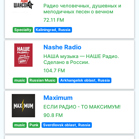
Радио человечных, душевных и
мелодичных песен о вечном
72.11 FM
Specialty
Kaliningrad, Russia
Nashe Radio
НАША музыка — НАШЕ Радио.
Сделано в России.
104.7 FM
music
Russian Music
Arkhangelsk oblast, Russia
Maximum
ЕСЛИ РАДИО - ТО МАКСИМУМ!
90.8 FM
music
Punk
Sverdlovsk oblast, Russia