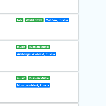
talk
World News
Moscow, Russia
music
Russian Music
Arkhangelsk oblast, Russia
music
Russian Music
Moscow oblast, Russia