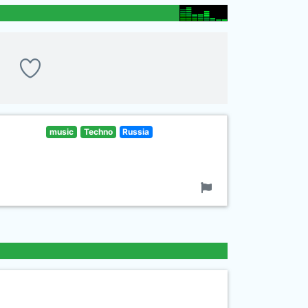
music
Techno
Russia