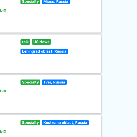
Specialty
Miass, Russia
ных
talk
US News
Leningrad oblast, Russia
Specialty
Tver, Russia
ных
Specialty
Kostroma oblast, Russia
ных