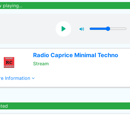
 playing...
Radio Caprice Minimal Techno
Stream
e Information
ated