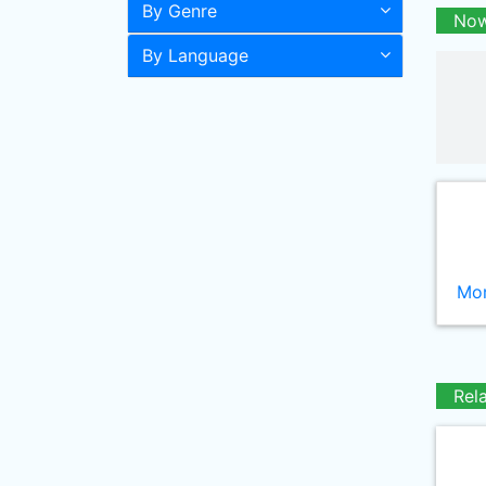
By Genre
Now
By Language
Mor
Rel