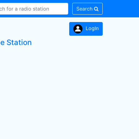
Search
LogIn
e Station