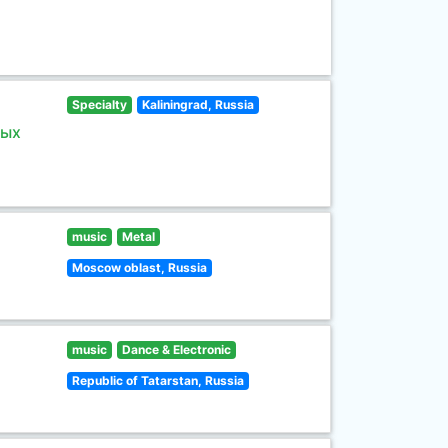
Specialty
Kaliningrad, Russia
ных
music
Metal
Moscow oblast, Russia
music
Dance & Electronic
Republic of Tatarstan, Russia