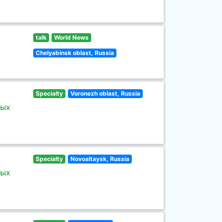
talk
World News
Chelyabinsk oblast, Russia
Specialty
Voronezh oblast, Russia
ных
Specialty
Novoaltaysk, Russia
ных