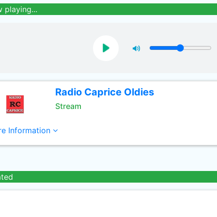
 playing...
Radio Caprice Oldies
Stream
e Information
ated