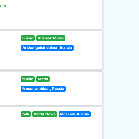
ных
music
Russian Music
Arkhangelsk oblast, Russia
music
Metal
Moscow oblast, Russia
talk
World News
Moscow, Russia