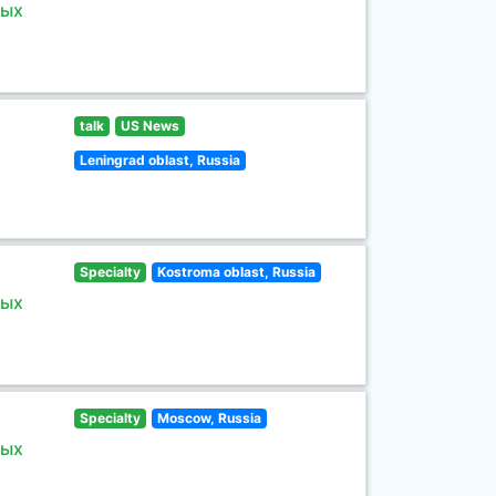
ных
talk
US News
Leningrad oblast, Russia
Specialty
Kostroma oblast, Russia
ных
Specialty
Moscow, Russia
ных