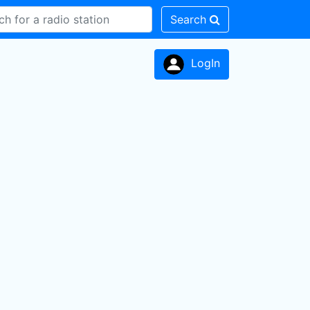
Search
LogIn