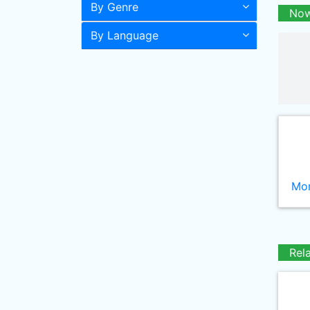
By Genre
Now
By Language
Mor
Rel