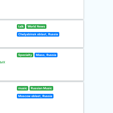
talk
World News
Chelyabinsk oblast, Russia
Specialty
Miass, Russia
ных
music
Russian Music
Moscow oblast, Russia