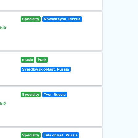
Specialty
Novoaltaysk, Russia
ных
music
Punk
Sverdlovsk oblast, Russia
Specialty
Tver, Russia
ных
Specialty
Tula oblast, Russia