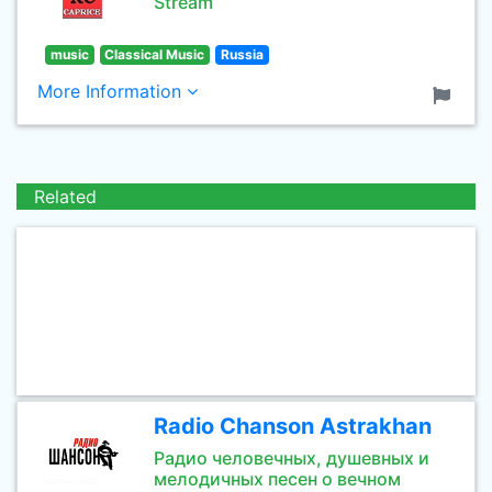
Stream
music
Classical Music
Russia
More Information
Related
Radio Chanson Astrakhan
Радио человечных, душевных и
мелодичных песен о вечном