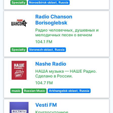
Specialty
Novosibirsk oblast, Russia
Radio Chanson
Borisoglebsk
Радио человечных, душевных и
мелодичных песен о вечном
104.1 FM
Specialty
Voronezh oblast, Russia
Nashe Radio
НАША музыка — НАШЕ Радио.
Сделано в России.
104.7 FM
music
Russian Music
Arkhangelsk oblast, Russia
Vesti FM
Круглосуточное