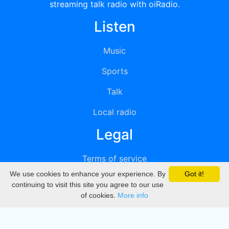
streaming talk radio with oiRadio.
Listen
Music
Sports
Talk
Local radio
Legal
Terms of service
We use cookies to enhance your experience. By
Got it!
Privacy
continuing to visit this site you agree to our use
of cookies.
More info
DMCA
Directory