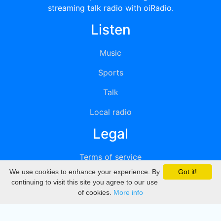
streaming talk radio with oiRadio.
Listen
Music
Sports
Talk
Local radio
Legal
Terms of service
We use cookies to enhance your experience. By
Got it!
Privacy
continuing to visit this site you agree to our use
of cookies.
More info
DMCA
Directory