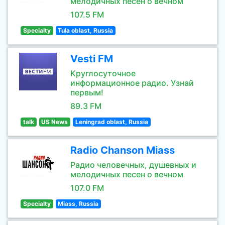
мелодичных песен о вечном
107.5 FM
Specialty
Tula oblast, Russia
Vesti FM
Круглосуточное
информационное радио. Узнай
первым!
89.3 FM
talk
US News
Leningrad oblast, Russia
Radio Chanson Miass
Радио человечных, душевных и
мелодичных песен о вечном
107.0 FM
Specialty
Miass, Russia