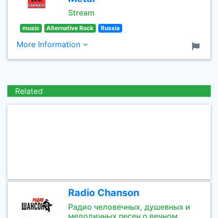
Stream
music
Alternative Rock
Russia
More Information
Related
Radio Chanson
Радио человечных, душевных и
мелодичных песен о вечном