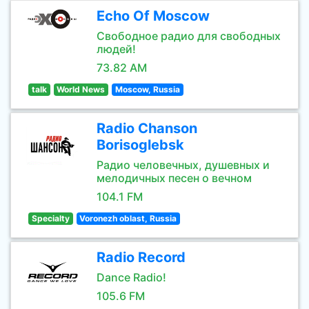
Echo Of Moscow
Свободное радио для свободных
людей!
73.82 AM
talk
World News
Moscow, Russia
Radio Chanson
Borisoglebsk
Радио человечных, душевных и
мелодичных песен о вечном
104.1 FM
Specialty
Voronezh oblast, Russia
Radio Record
Dance Radio!
105.6 FM