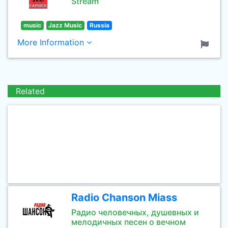
Stream
music
Jazz Music
Russia
More Information
Related
Radio Chanson Miass
Радио человечных, душевных и
мелодичных песен о вечном