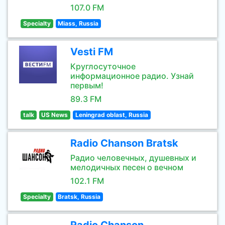
107.0 FM
Specialty
Miass, Russia
Vesti FM
Круглосуточное
информационное радио. Узнай
первым!
89.3 FM
talk
US News
Leningrad oblast, Russia
Radio Chanson Bratsk
Радио человечных, душевных и
мелодичных песен о вечном
102.1 FM
Specialty
Bratsk, Russia