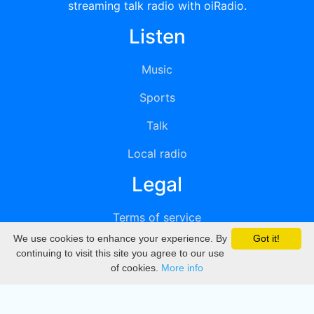
streaming talk radio with oiRadio.
Listen
Music
Sports
Talk
Local radio
Legal
Terms of service
We use cookies to enhance your experience. By
Got it!
Privacy
continuing to visit this site you agree to our use
of cookies.
More info
DMCA
Directory