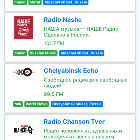
music
Metal
Moscow oblast, Russia
Radio Nashe
НАША музыка — НАШЕ Радио.
Сделано в России.
101.7 FM
music
Russian Music
Moscow oblast, Russia
Chelyabinsk Echo
Свободное радио для свободных
людей!
99.5 FM
talk
World News
Chelyabinsk oblast, Russia
Radio Chanson Tver
Радио человечных, душевных и
мелодичных песен о вечном