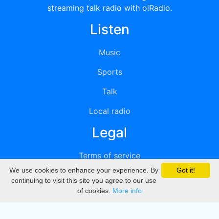
streaming talk radio with oiRadio.
Listen
Music
Sports
Talk
Local radio
Legal
Terms of service
We use cookies to enhance your experience. By
Got it!
Privacy
continuing to visit this site you agree to our use
of cookies.
More info
DMCA
Directory