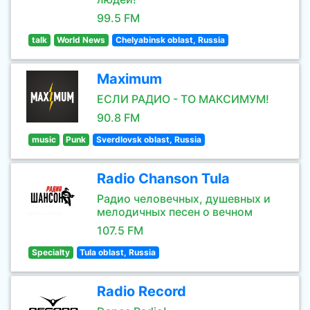
99.5 FM
talk
World News
Chelyabinsk oblast, Russia
Maximum
ЕСЛИ РАДИО - ТО МАКСИМУМ!
90.8 FM
music
Punk
Sverdlovsk oblast, Russia
Radio Chanson Tula
Радио человечных, душевных и
мелодичных песен о вечном
107.5 FM
Specialty
Tula oblast, Russia
Radio Record