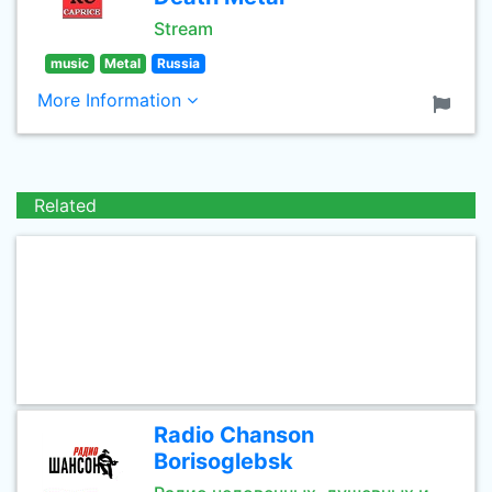
Stream
music
Metal
Russia
More Information
Related
Radio Chanson
Borisoglebsk