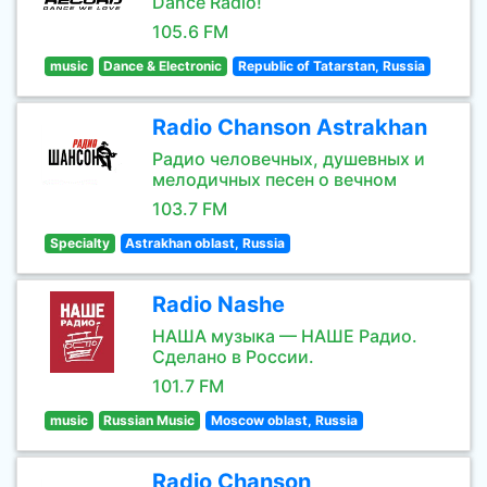
Dance Radio!
105.6 FM
music
Dance & Electronic
Republic of Tatarstan, Russia
Radio Chanson Astrakhan
Радио человечных, душевных и
мелодичных песен о вечном
103.7 FM
Specialty
Astrakhan oblast, Russia
Radio Nashe
НАША музыка — НАШЕ Радио.
Сделано в России.
101.7 FM
music
Russian Music
Moscow oblast, Russia
Radio Chanson