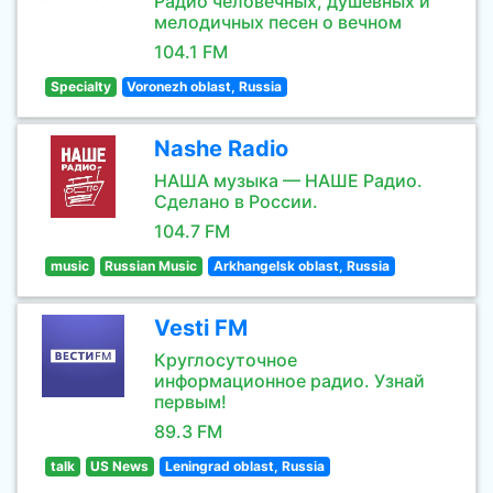
Радио человечных, душевных и
мелодичных песен о вечном
104.1 FM
Specialty
Voronezh oblast, Russia
Nashe Radio
НАША музыка — НАШЕ Радио.
Сделано в России.
104.7 FM
music
Russian Music
Arkhangelsk oblast, Russia
Vesti FM
Круглосуточное
информационное радио. Узнай
первым!
89.3 FM
talk
US News
Leningrad oblast, Russia