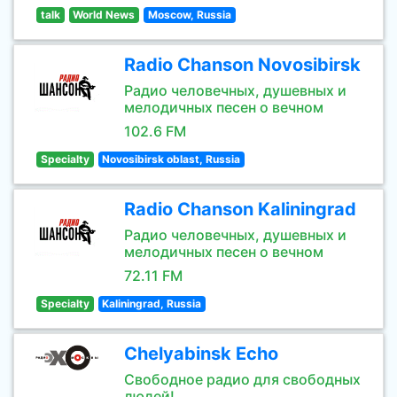
talk
World News
Moscow, Russia
Radio Chanson Novosibirsk
Радио человечных, душевных и
мелодичных песен о вечном
102.6 FM
Specialty
Novosibirsk oblast, Russia
Radio Chanson Kaliningrad
Радио человечных, душевных и
мелодичных песен о вечном
72.11 FM
Specialty
Kaliningrad, Russia
Chelyabinsk Echo
Свободное радио для свободных
людей!