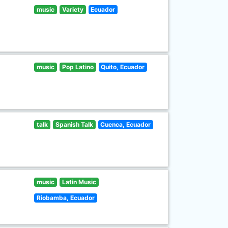
music
Variety
Ecuador
music
Pop Latino
Quito, Ecuador
talk
Spanish Talk
Cuenca, Ecuador
music
Latin Music
Riobamba, Ecuador