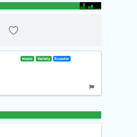
music
Variety
Ecuador