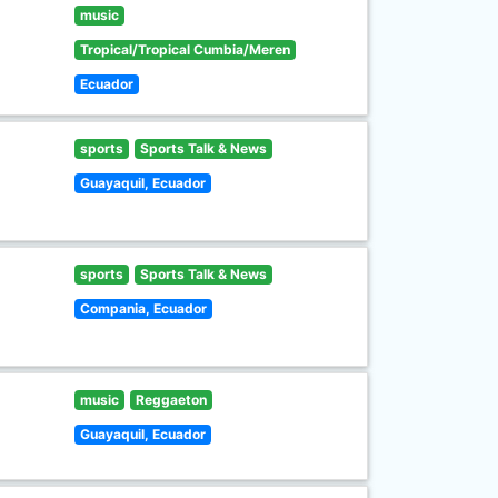
music
Tropical/Tropical Cumbia/Meren
Ecuador
sports
Sports Talk & News
Guayaquil, Ecuador
sports
Sports Talk & News
Compania, Ecuador
music
Reggaeton
Guayaquil, Ecuador