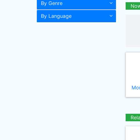
By Genre
Now
By Language
Mor
Rel