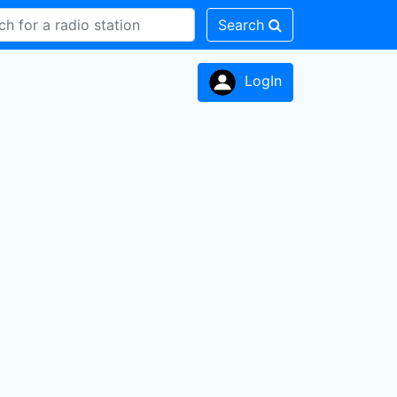
Search
LogIn