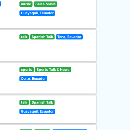
)
music
Salsa Music
Guayaquil, Ecuador
talk
Spanish Talk
Tena, Ecuador
sports
Sports Talk & News
Quito, Ecuador
talk
Spanish Talk
Guayaquil, Ecuador