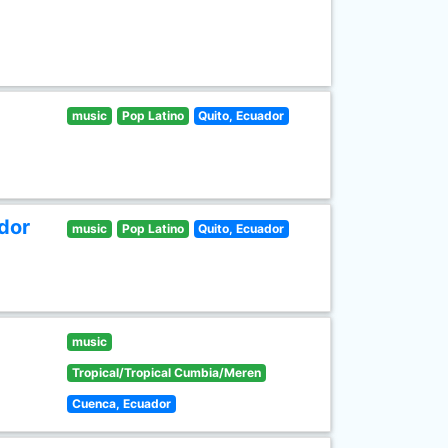
music
Pop Latino
Quito, Ecuador
dor
music
Pop Latino
Quito, Ecuador
music
Tropical/Tropical Cumbia/Meren
Cuenca, Ecuador