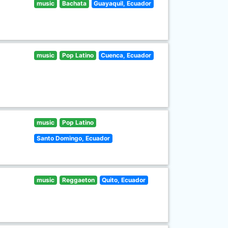
music
Bachata
Guayaquil, Ecuador
music
Pop Latino
Cuenca, Ecuador
music
Pop Latino
Santo Domingo, Ecuador
music
Reggaeton
Quito, Ecuador