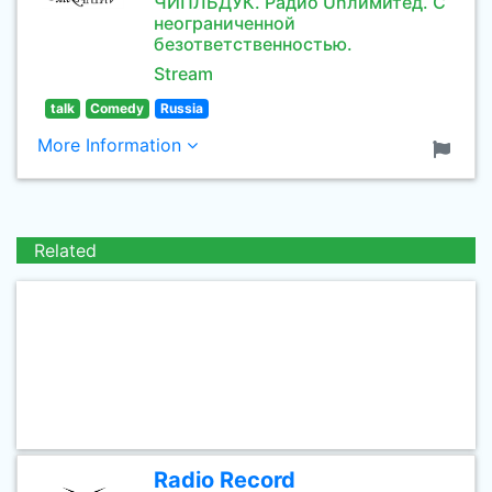
ЧИПЛЬДУК. Радио Unлимитед. С
неограниченной
безответственностью.
Stream
talk
Comedy
Russia
More Information
Related
Radio Record