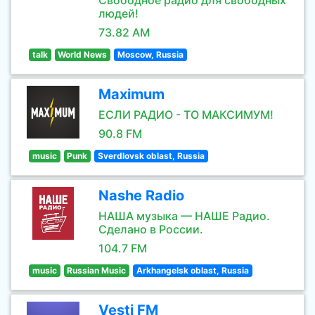
Свободное радио для свободных
людей!
73.82 AM
talk
World News
Moscow, Russia
Maximum
ЕСЛИ РАДИО - ТО МАКСИМУМ!
90.8 FM
music
Punk
Sverdlovsk oblast, Russia
Nashe Radio
НАША музыка — НАШЕ Радио.
Сделано в России.
104.7 FM
music
Russian Music
Arkhangelsk oblast, Russia
Vesti FM