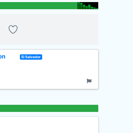
on
El Salvador