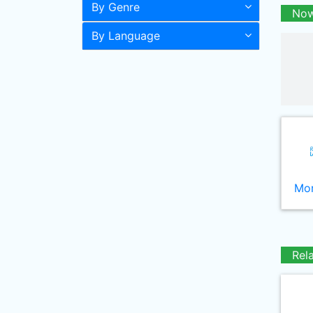
By Genre
Now
By Language
Mor
Rel