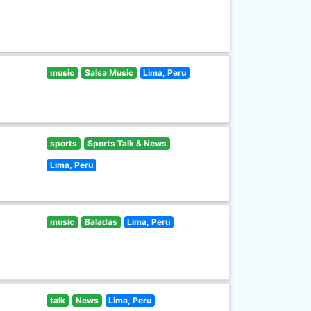
music
Salsa Music
Lima, Peru
sports
Sports Talk & News
Lima, Peru
music
Baladas
Lima, Peru
talk
News
Lima, Peru