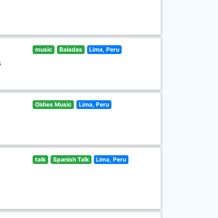
music
Baladas
Lima, Peru
s
Oldies Music
Lima, Peru
talk
Spanish Talk
Lima, Peru