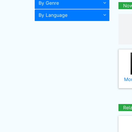
By Genre
Now
By Language
Mor
Rel