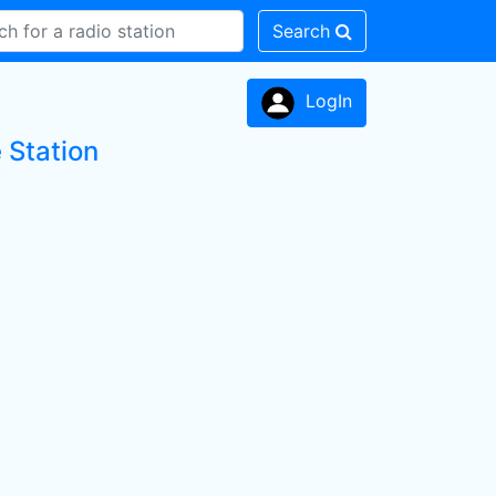
Search
LogIn
 Station