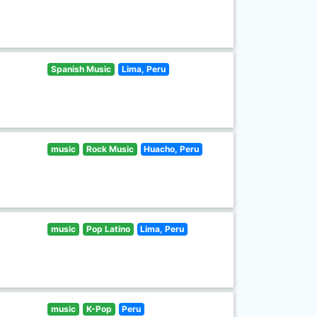
Spanish Music
Lima, Peru
music
Rock Music
Huacho, Peru
music
Pop Latino
Lima, Peru
music
K-Pop
Peru