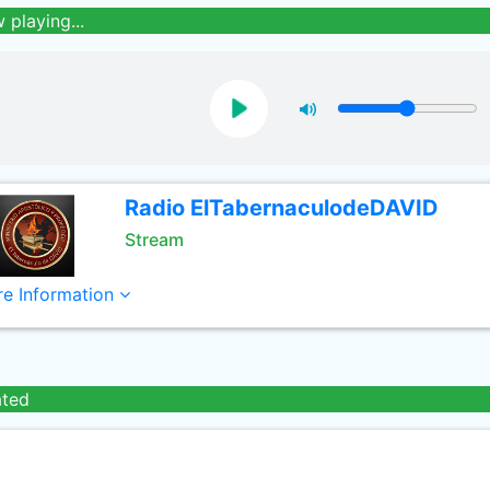
 playing...
Radio ElTabernaculodeDAVID
Stream
e Information
ated