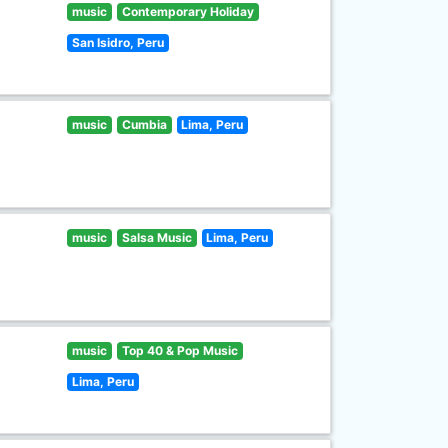
music
Contemporary Holiday
San Isidro, Peru
music
Cumbia
Lima, Peru
music
Salsa Music
Lima, Peru
music
Top 40 & Pop Music
Lima, Peru