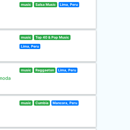
music
Salsa Music
Lima, Peru
music
Top 40 & Pop Music
Lima, Peru
music
Reggaeton
Lima, Peru
 moda
music
Cumbia
Mancora, Peru