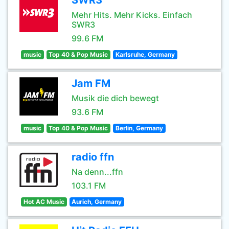
SWR3
Mehr Hits. Mehr Kicks. Einfach
SWR3
99.6 FM
music
Top 40 & Pop Music
Karlsruhe, Germany
Jam FM
Musik die dich bewegt
93.6 FM
music
Top 40 & Pop Music
Berlin, Germany
radio ffn
Na denn...ffn
103.1 FM
Hot AC Music
Aurich, Germany