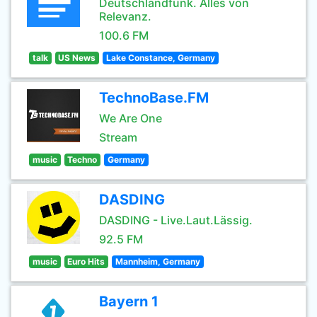
Deutschlandfunk. Alles von
Relevanz.
100.6 FM
talk
US News
Lake Constance, Germany
TechnoBase.FM
We Are One
Stream
music
Techno
Germany
DASDING
DASDING - Live.Laut.Lässig.
92.5 FM
music
Euro Hits
Mannheim, Germany
Bayern 1