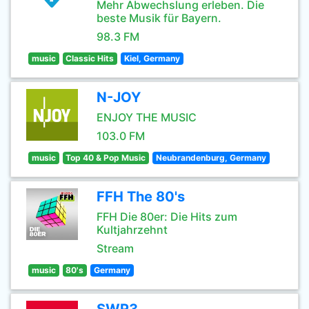
Mehr Abwechslung erleben. Die
beste Musik für Bayern.
98.3 FM
music
Classic Hits
Kiel, Germany
N-JOY
ENJOY THE MUSIC
103.0 FM
music
Top 40 & Pop Music
Neubrandenburg, Germany
FFH The 80's
FFH Die 80er: Die Hits zum
Kultjahrzehnt
Stream
music
80's
Germany