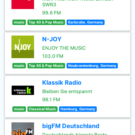
SWR3
99.6 FM
music
Top 40 & Pop Music
Karlsruhe, Germany
N-JOY
ENJOY THE MUSIC
103.0 FM
music
Top 40 & Pop Music
Neubrandenburg, Germany
Klassik Radio
Bleiben Sie entspannt
98.1 FM
music
Classical Music
Hamburg, Germany
bigFM Deutschland
Deutschlands biggste Beats