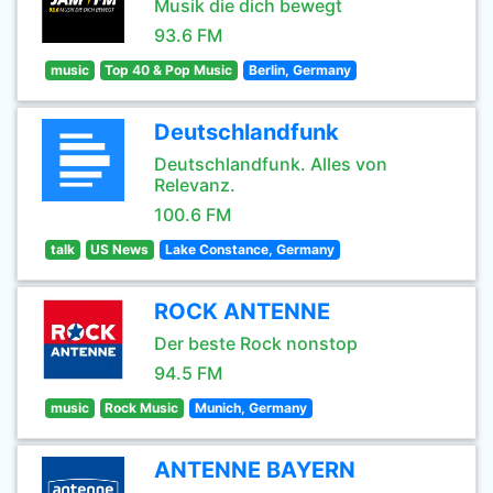
Musik die dich bewegt
93.6 FM
music
Top 40 & Pop Music
Berlin, Germany
Deutschlandfunk
Deutschlandfunk. Alles von
Relevanz.
100.6 FM
talk
US News
Lake Constance, Germany
ROCK ANTENNE
Der beste Rock nonstop
94.5 FM
music
Rock Music
Munich, Germany
ANTENNE BAYERN