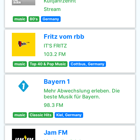
Kultjahrzehnt
Stream
music
80's
Germany
Fritz vom rbb
IT'S FRITZ
103.2 FM
music
Top 40 & Pop Music
Cottbus, Germany
Bayern 1
Mehr Abwechslung erleben. Die
beste Musik für Bayern.
98.3 FM
music
Classic Hits
Kiel, Germany
Jam FM