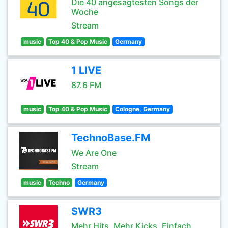
Die 40 angesagtesten Songs der
Woche
Stream
music
Top 40 & Pop Music
Germany
1 LIVE
87.6 FM
music
Top 40 & Pop Music
Cologne, Germany
TechnoBase.FM
We Are One
Stream
music
Techno
Germany
SWR3
Mehr Hits. Mehr Kicks. Einfach