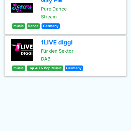
Gay FM
Pure Dance
Stream
music
Dance
Germany
1LIVE diggi
Für den Sektor
DAB
music
Top 40 & Pop Music
Germany