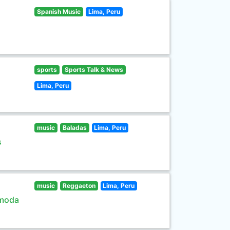
Spanish Music
Lima, Peru
sports
Sports Talk & News
Lima, Peru
music
Baladas
Lima, Peru
s
music
Reggaeton
Lima, Peru
 moda