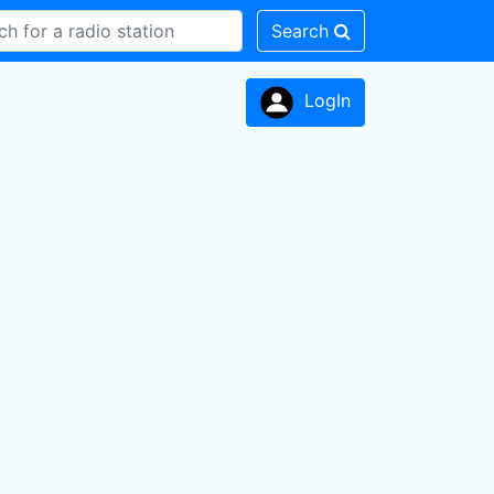
Search
LogIn