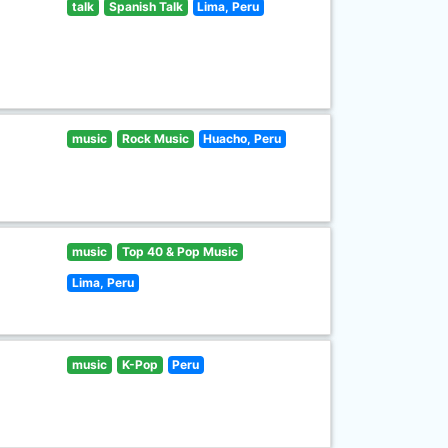
talk
Spanish Talk
Lima, Peru
music
Rock Music
Huacho, Peru
music
Top 40 & Pop Music
Lima, Peru
music
K-Pop
Peru