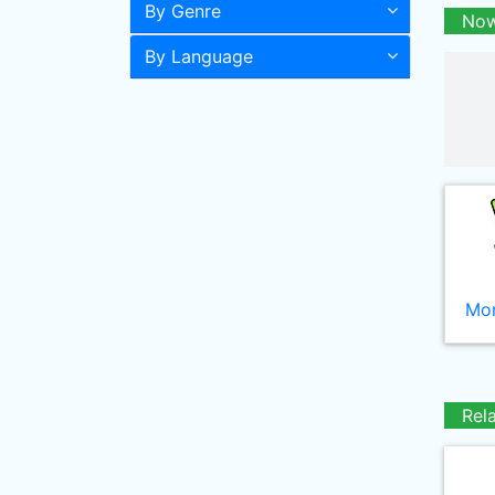
By Genre
Now
By Language
Mor
Rel