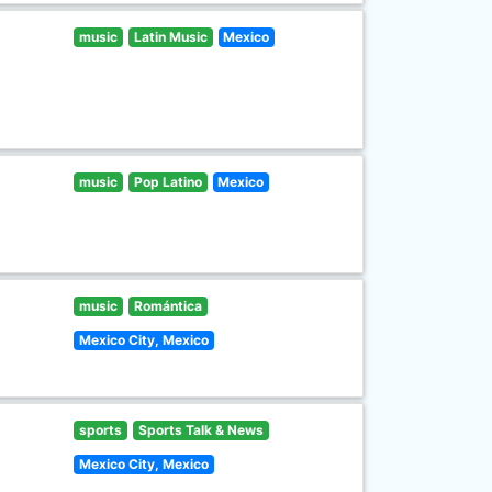
music
Latin Music
Mexico
music
Pop Latino
Mexico
music
Romántica
Mexico City, Mexico
sports
Sports Talk & News
Mexico City, Mexico