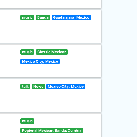
music
Banda
Guadalajara, Mexico
music
Classic Mexican
Mexico City, Mexico
talk
News
Mexico City, Mexico
music
Regional Mexican/Banda/Cumbia