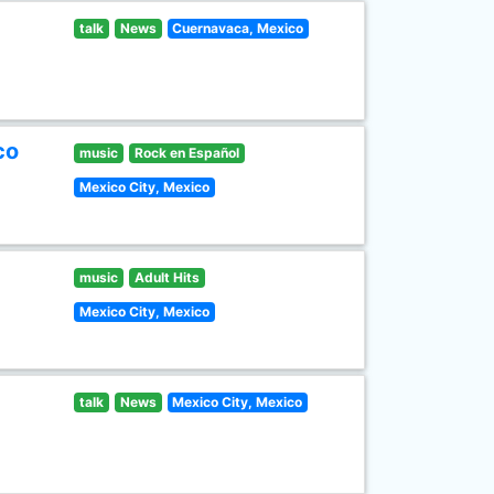
talk
News
Cuernavaca, Mexico
co
music
Rock en Español
Mexico City, Mexico
music
Adult Hits
Mexico City, Mexico
talk
News
Mexico City, Mexico