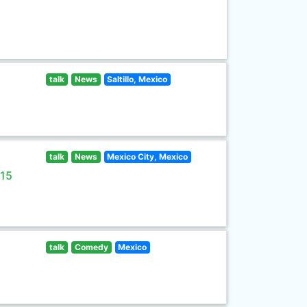
talk
News
Saltillo, Mexico
talk
News
Mexico City, Mexico
 15
talk
Comedy
Mexico