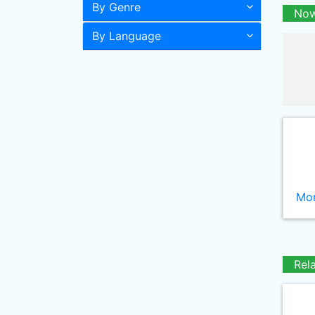
By Genre
Now
By Language
Mor
Rel