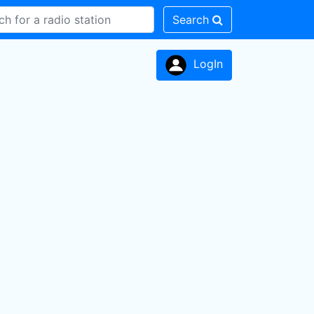
Search
LogIn