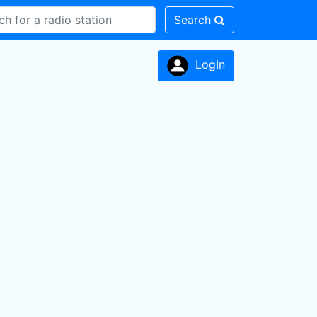
Search
LogIn