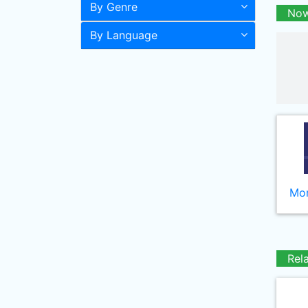
By Genre
Now
By Language
Mor
Rel