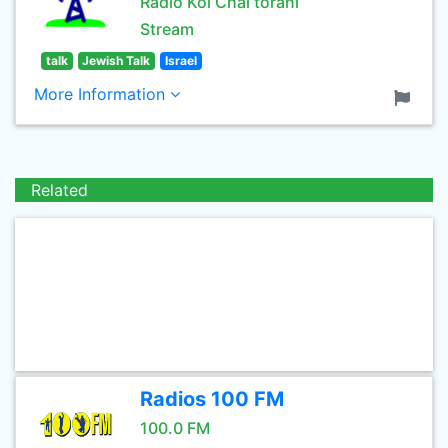
Radio Kol Chai torani
Stream
talk
Jewish Talk
Israel
More Information
Related
Radios 100 FM
100.0 FM