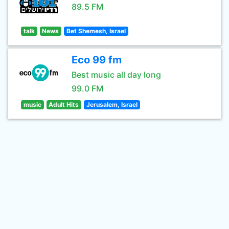
89.5 FM
talk
News
Bet Shemesh, Israel
Eco 99 fm
Best music all day long
99.0 FM
music
Adult Hits
Jerusalem, Israel