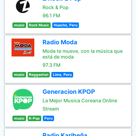
Rock & Pop
96.1 FM
music
Rock Music
Huacho, Peru
Radio Moda
Moda te mueve, con la música que
está de moda
97.3 FM
music
Reggaeton
Lima, Peru
Generacion KPOP
La Mejor Musica Coreana Online
Stream
music
K-Pop
Peru
Radio Karibeña