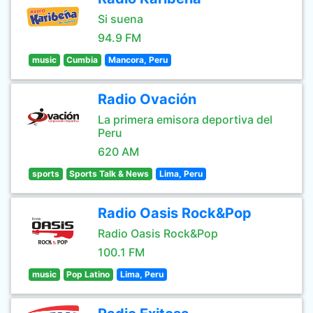
Si suena
94.9 FM
music
Cumbia
Mancora, Peru
Radio Ovación
La primera emisora deportiva del
Peru
620 AM
sports
Sports Talk & News
Lima, Peru
Radio Oasis Rock&Pop
Radio Oasis Rock&Pop
100.1 FM
music
Pop Latino
Lima, Peru