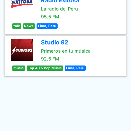
Radio Exitosa
La radio del Peru
95.5 FM
talk
News
Lima, Peru
Studio 92
Primeros en tu música
92.5 FM
music
Top 40 & Pop Music
Lima, Peru