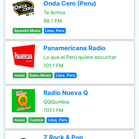
Onda Cero (Peru)
Te Activa
98.1 FM
Spanish Music
Lima, Peru
Panamericana Radio
Lo que el Perú quiere escuchar
101.1 FM
music
Salsa Music
Lima, Peru
Radio Nueva Q
QQQumbia
107.1 FM
music
Cumbia
Lima, Peru
Z Rock & Pop