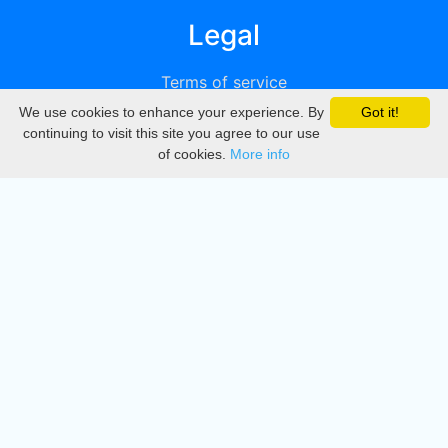
Legal
Terms of service
We use cookies to enhance your experience. By
Got it!
Privacy
continuing to visit this site you agree to our use
of cookies.
More info
DMCA
Directory
Create station
Update station
Contact us
Download
Apple store