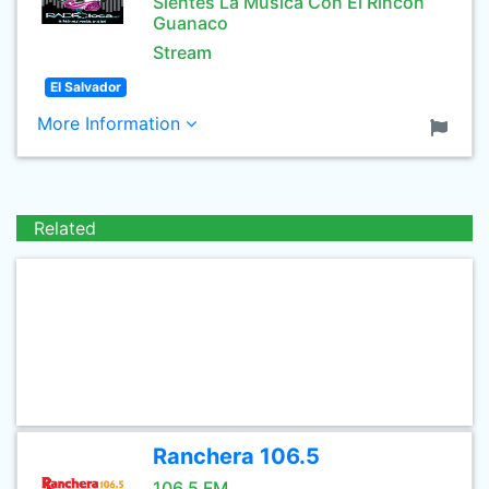
Sientes La Musica Con El Rincon
Guanaco
Stream
El Salvador
More Information
Related
Ranchera 106.5
106.5 FM