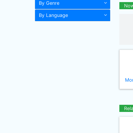
By Genre
Now
By Language
Mor
Rel