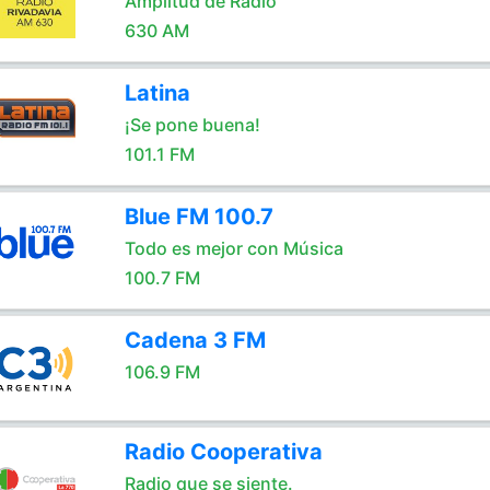
Amplitud de Radio
630 AM
Latina
¡Se pone buena!
101.1 FM
Blue FM 100.7
Todo es mejor con Música
100.7 FM
Cadena 3 FM
106.9 FM
Radio Cooperativa
Radio que se siente.