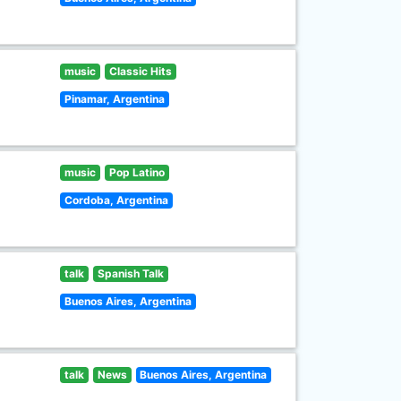
music
Classic Hits
Pinamar, Argentina
music
Pop Latino
Cordoba, Argentina
talk
Spanish Talk
Buenos Aires, Argentina
talk
News
Buenos Aires, Argentina