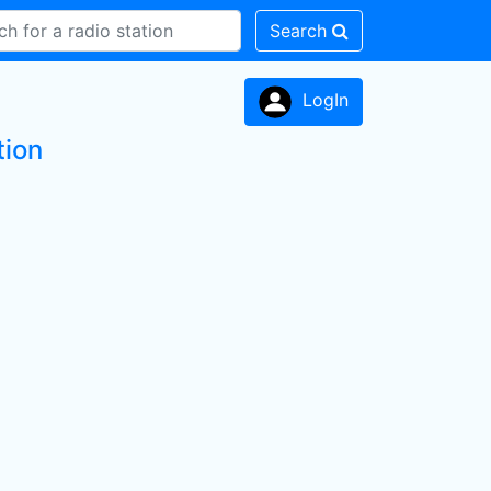
Search
LogIn
tion