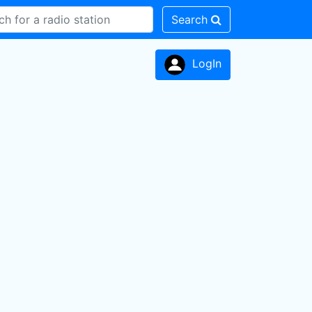
Search
LogIn