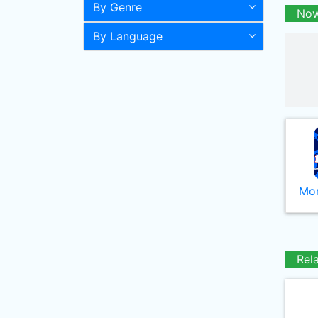
By Genre
Now
By Language
Mor
Rel