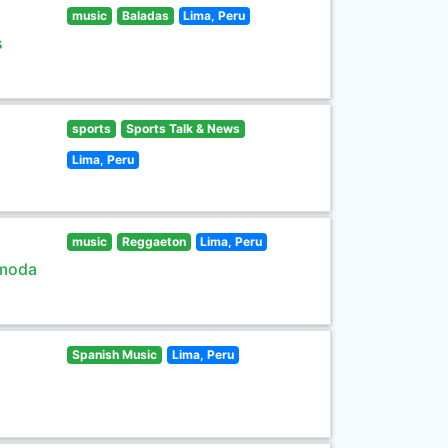
music
Baladas
Lima, Peru
s
sports
Sports Talk & News
Lima, Peru
music
Reggaeton
Lima, Peru
 moda
Spanish Music
Lima, Peru