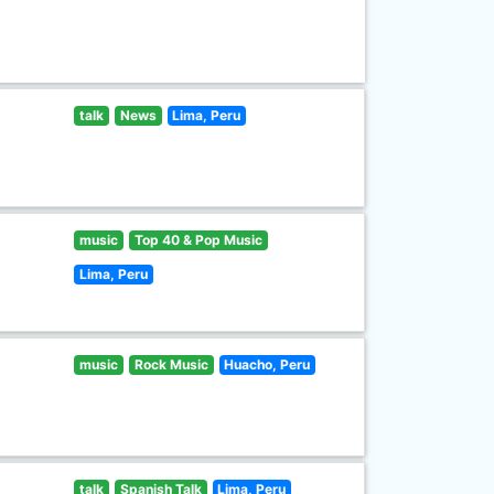
talk
News
Lima, Peru
music
Top 40 & Pop Music
Lima, Peru
music
Rock Music
Huacho, Peru
talk
Spanish Talk
Lima, Peru