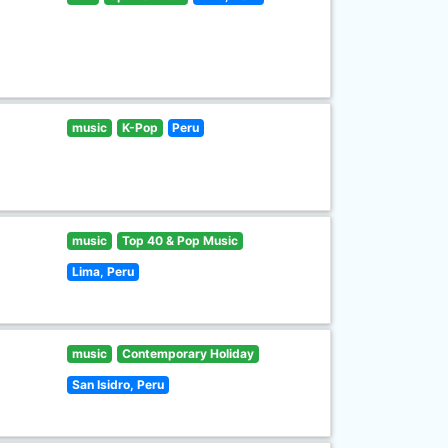
music
K-Pop
Peru
music
Top 40 & Pop Music
Lima, Peru
music
Contemporary Holiday
San Isidro, Peru