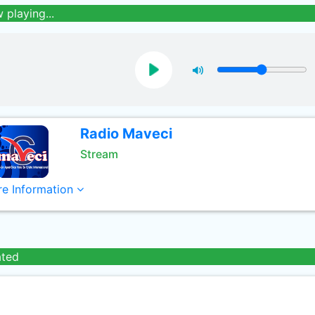
 playing...
Radio Maveci
Stream
e Information
ated