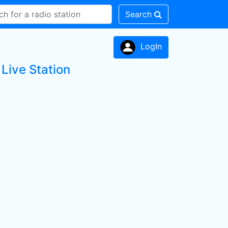
Search
LogIn
ive Station