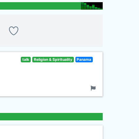
talk
Religion & Spirituality
Panama