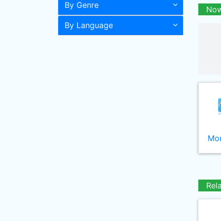
By Genre
Now
By Language
Mor
Rel