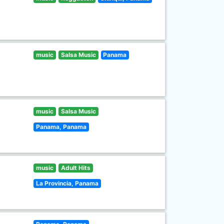
music
Salsa Music
Panama
music
Salsa Music
Panama, Panama
music
Adult Hits
La Provincia, Panama