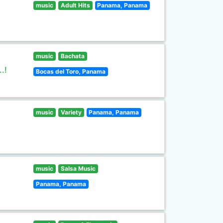
music
Adult Hits
Panama, Panama
music
Bachata
.!
Bocas del Toro, Panama
music
Variety
Panama, Panama
music
Salsa Music
Panama, Panama