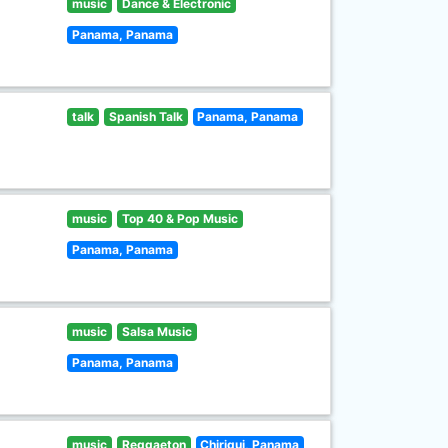
music
Dance & Electronic
Panama, Panama
talk
Spanish Talk
Panama, Panama
music
Top 40 & Pop Music
Panama, Panama
music
Salsa Music
Panama, Panama
music
Reggaeton
Chiriqui, Panama