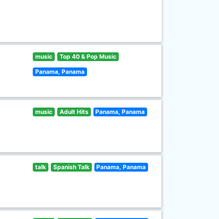
music
Top 40 & Pop Music
Panama, Panama
music
Adult Hits
Panama, Panama
talk
Spanish Talk
Panama, Panama