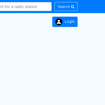
Search
LogIn