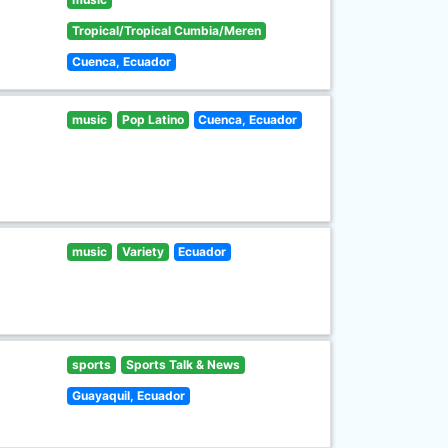
Tropical/Tropical Cumbia/Meren
Cuenca, Ecuador
music
Pop Latino
Cuenca, Ecuador
music
Variety
Ecuador
sports
Sports Talk & News
Guayaquil, Ecuador