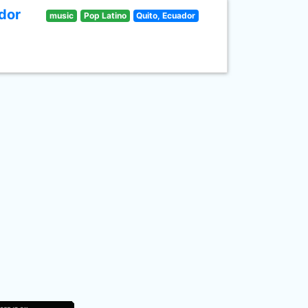
dor
music
Pop Latino
Quito, Ecuador