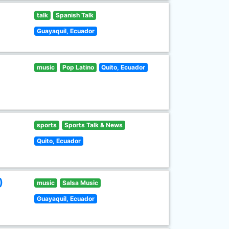
talk
Spanish Talk
Guayaquil, Ecuador
music
Pop Latino
Quito, Ecuador
sports
Sports Talk & News
Quito, Ecuador
)
music
Salsa Music
Guayaquil, Ecuador