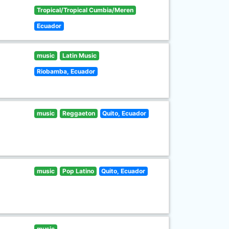
Tropical/Tropical Cumbia/Meren
Ecuador
music
Latin Music
Riobamba, Ecuador
music
Reggaeton
Quito, Ecuador
music
Pop Latino
Quito, Ecuador
music