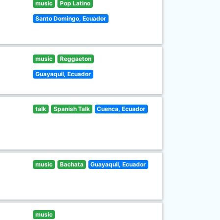
music
Pop Latino
Santo Domingo, Ecuador
music
Reggaeton
Guayaquil, Ecuador
talk
Spanish Talk
Cuenca, Ecuador
music
Bachata
Guayaquil, Ecuador
music