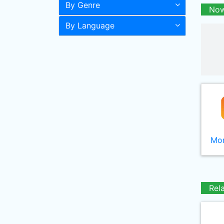
By Genre
Now
By Language
Mor
Rel