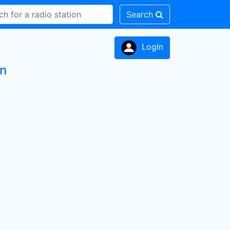
Search
LogIn
on