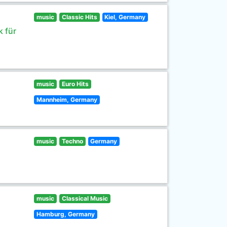
music
Classic Hits
Kiel, Germany
 für
music
Euro Hits
Mannheim, Germany
music
Techno
Germany
music
Classical Music
Hamburg, Germany