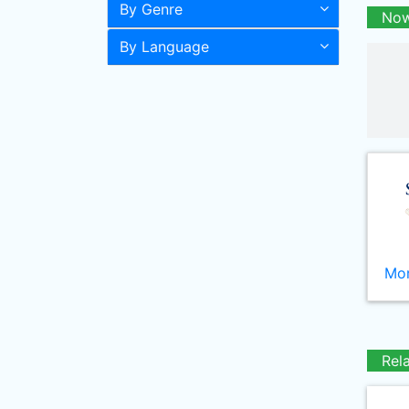
By Genre
Now
By Language
Mor
Rel