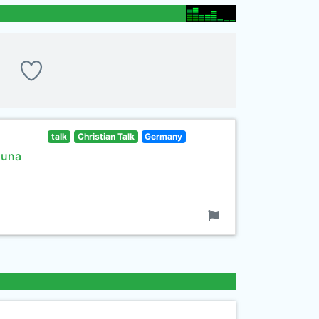
talk
Christian Talk
Germany
n una