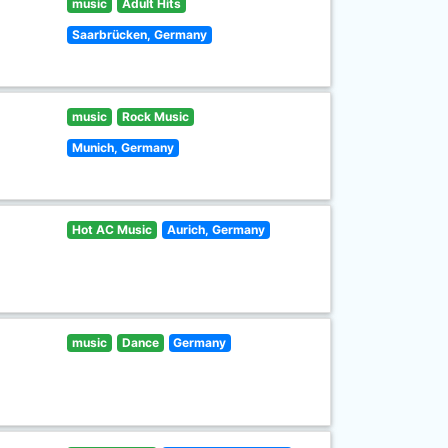
music
Adult Hits
Saarbrücken, Germany
music
Rock Music
Munich, Germany
Hot AC Music
Aurich, Germany
music
Dance
Germany