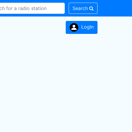
Search
LogIn