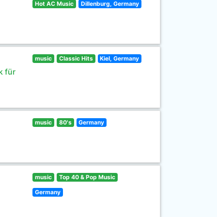
Hot AC Music
Dillenburg, Germany
music
Classic Hits
Kiel, Germany
 für
music
80's
Germany
music
Top 40 & Pop Music
Germany