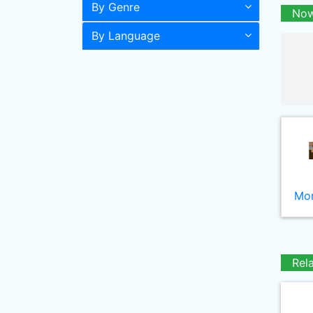
By Genre
Now
By Language
Mor
Rel