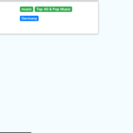
music
Top 40 & Pop Music
Germany