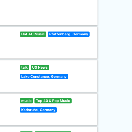
Hot AC Music
Pfaffenberg, Germany
talk
US News
Lake Constance, Germany
music
Top 40 & Pop Music
Karlsruhe, Germany