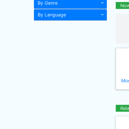
By Genre
Now
By Language
Mor
Rel