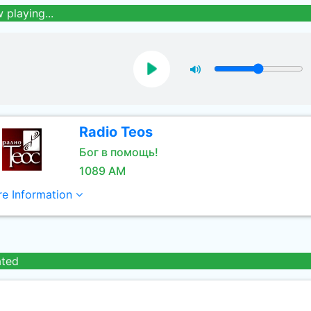
 playing...
Radio Teos
Бог в помощь!
1089 AM
e Information
ated