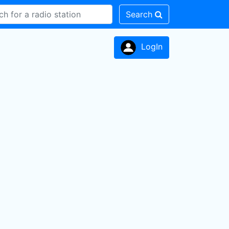
Search
LogIn