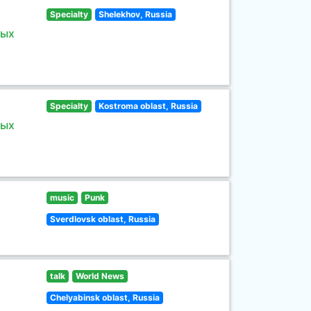
Specialty
Shelekhov, Russia
ных
Specialty
Kostroma oblast, Russia
ных
music
Punk
Sverdlovsk oblast, Russia
talk
World News
Chelyabinsk oblast, Russia