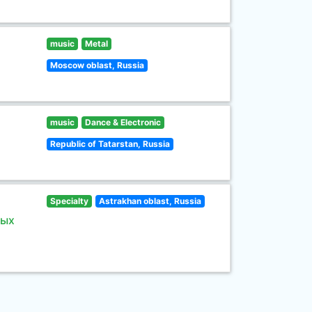
music
Metal
Moscow oblast, Russia
music
Dance & Electronic
Republic of Tatarstan, Russia
Specialty
Astrakhan oblast, Russia
ных