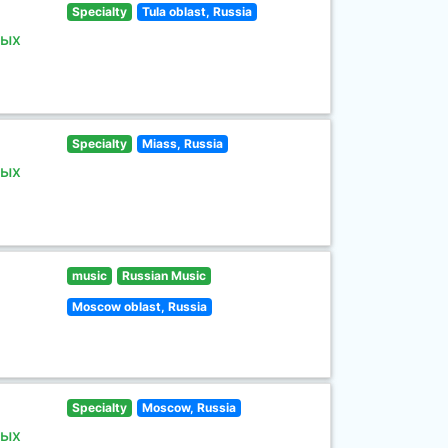
Specialty
Tula oblast, Russia
ных
Specialty
Miass, Russia
ных
music
Russian Music
Moscow oblast, Russia
Specialty
Moscow, Russia
ных