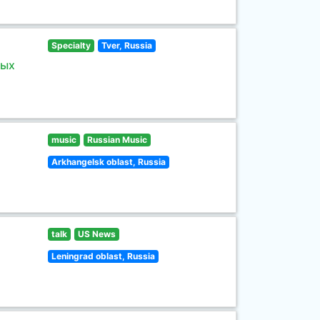
Specialty
Tver, Russia
ных
music
Russian Music
Arkhangelsk oblast, Russia
talk
US News
Leningrad oblast, Russia