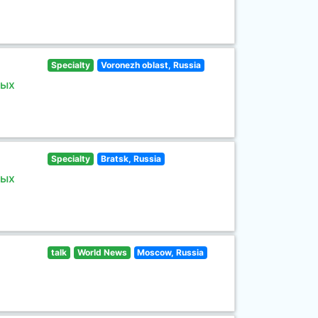
Specialty
Voronezh oblast, Russia
ных
Specialty
Bratsk, Russia
ных
talk
World News
Moscow, Russia