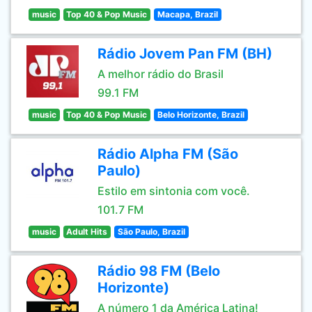
music
Top 40 & Pop Music
Macapa, Brazil
Rádio Jovem Pan FM (BH)
A melhor rádio do Brasil
99.1 FM
music
Top 40 & Pop Music
Belo Horizonte, Brazil
Rádio Alpha FM (São
Paulo)
Estilo em sintonia com você.
101.7 FM
music
Adult Hits
São Paulo, Brazil
Rádio 98 FM (Belo
Horizonte)
A número 1 da América Latina!