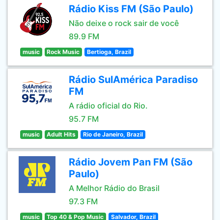
Rádio Kiss FM (São Paulo)
Não deixe o rock sair de você
89.9 FM
music
Rock Music
Bertioga, Brazil
Rádio SulAmérica Paradiso
FM
A rádio oficial do Rio.
95.7 FM
music
Adult Hits
Rio de Janeiro, Brazil
Rádio Jovem Pan FM (São
Paulo)
A Melhor Rádio do Brasil
97.3 FM
music
Top 40 & Pop Music
Salvador, Brazil