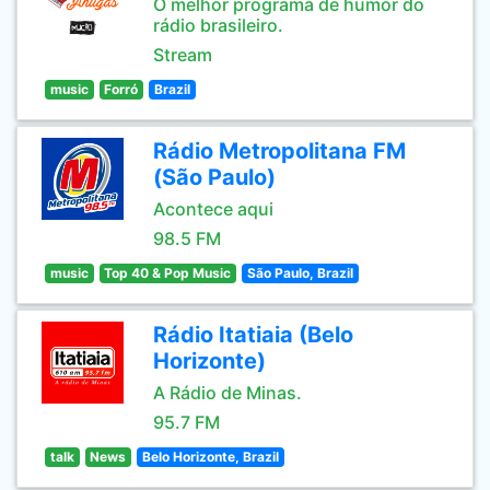
O melhor programa de humor do
rádio brasileiro.
Stream
music
Forró
Brazil
Rádio Metropolitana FM
(São Paulo)
Acontece aqui
98.5 FM
music
Top 40 & Pop Music
São Paulo, Brazil
Rádio Itatiaia (Belo
Horizonte)
A Rádio de Minas.
95.7 FM
talk
News
Belo Horizonte, Brazil