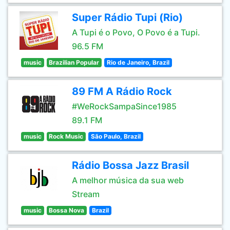
Super Rádio Tupi (Rio)
A Tupi é o Povo, O Povo é a Tupi.
96.5 FM
music
Brazilian Popular
Rio de Janeiro, Brazil
89 FM A Rádio Rock
#WeRockSampaSince1985
89.1 FM
music
Rock Music
São Paulo, Brazil
Rádio Bossa Jazz Brasil
A melhor música da sua web
Stream
music
Bossa Nova
Brazil