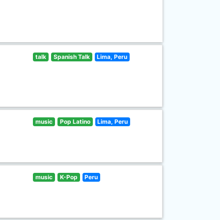
talk
Spanish Talk
Lima, Peru
music
Pop Latino
Lima, Peru
music
K-Pop
Peru