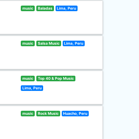
music
Baladas
Lima, Peru
music
Salsa Music
Lima, Peru
music
Top 40 & Pop Music
Lima, Peru
music
Rock Music
Huacho, Peru