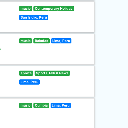
music
Contemporary Holiday
San Isidro, Peru
music
Baladas
Lima, Peru
s
sports
Sports Talk & News
Lima, Peru
music
Cumbia
Lima, Peru