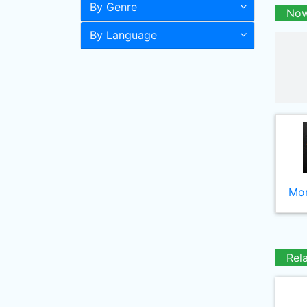
By Genre
Now
By Language
Mor
Rel