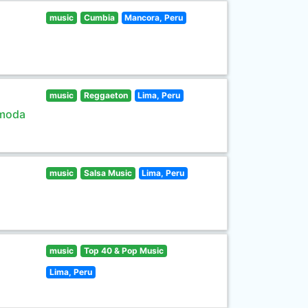
music
Cumbia
Mancora, Peru
music
Reggaeton
Lima, Peru
 moda
music
Salsa Music
Lima, Peru
music
Top 40 & Pop Music
Lima, Peru