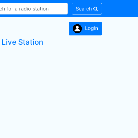
Search
LogIn
Live Station