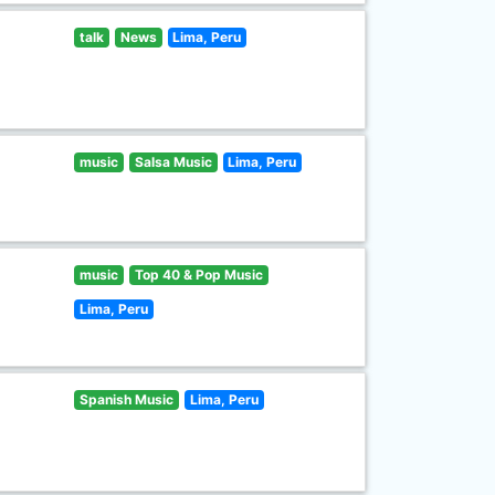
talk
News
Lima, Peru
music
Salsa Music
Lima, Peru
music
Top 40 & Pop Music
Lima, Peru
Spanish Music
Lima, Peru