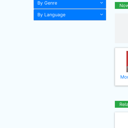
By Genre
Now
By Language
Mor
Rel