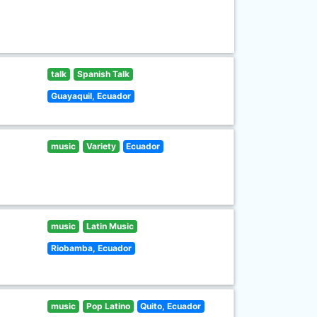
talk
Spanish Talk
Guayaquil, Ecuador
music
Variety
Ecuador
music
Latin Music
Riobamba, Ecuador
music
Pop Latino
Quito, Ecuador