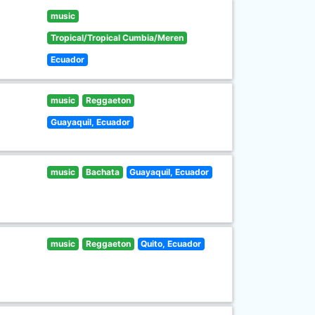
music
Tropical/Tropical Cumbia/Meren
Ecuador
music
Reggaeton
Guayaquil, Ecuador
music
Bachata
Guayaquil, Ecuador
music
Reggaeton
Quito, Ecuador