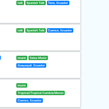
talk
Spanish Talk
Tena, Ecuador
talk
Spanish Talk
Cuenca, Ecuador
)
music
Salsa Music
Guayaquil, Ecuador
music
Tropical/Tropical Cumbia/Meren
Cuenca, Ecuador