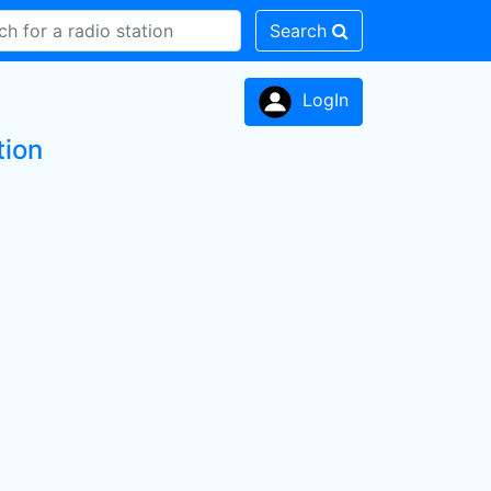
Search
LogIn
tion